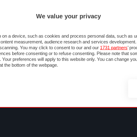
ULTIM'
We value your privacy
MULA 1
MOTOMONDIALE
NAUTICA
LISTINO
ANNUNCI
FOTO
SU STRADA
FOTO & VIDEO
MOTORSPORT
ECOLOGIA
SICUREZZA
TU
 on a device, such as cookies and process personal data, such as uni
nd content measurement, audience research and services development
e scanning. You may click to consent to our and our
1731 partners
’ pr
nces before consenting or to refuse consenting. Please note that so
g. Your preferences will apply to this website only. You can change y
at the bottom of the webpage.