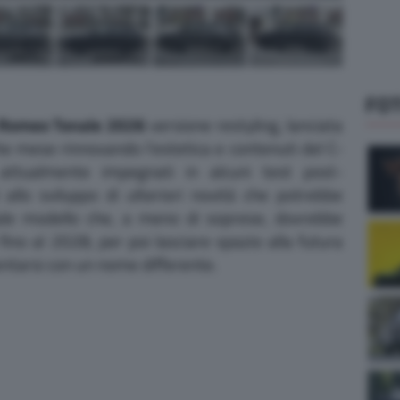
FO
 Romeo Tonale 2026
versione restyling, lanciata
he mese rinnovando l’estetica e contenuti del C-
attualmente impegnati in alcuni test post-
 allo sviluppo di ulteriori novità che potrebbe
ale modello che, a meno di soprese, dovrebbe
no al 2028, per poi lasciare spazio alla futura
ntarsi con un nome differente.