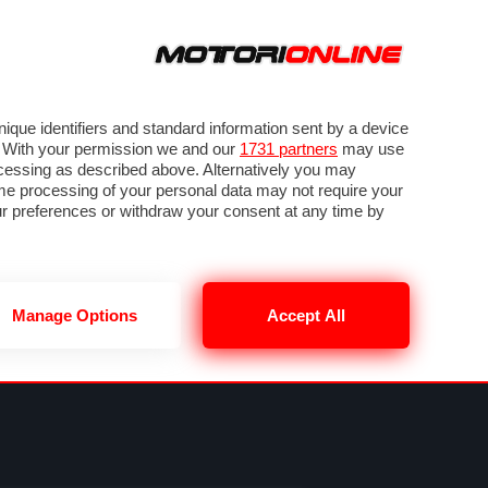
ORA
SEGUICI SU
VIDEO
TECH
GUIDE E UTILITÀ
NING
RENDERING
PNEUMATICI
TRAFFICO
que identifiers and standard information sent by a device
. With your permission we and our
1731 partners
may use
ocessing as described above. Alternatively you may
me processing of your personal data may not require your
our preferences or withdraw your consent at any time by
Manage Options
Accept All