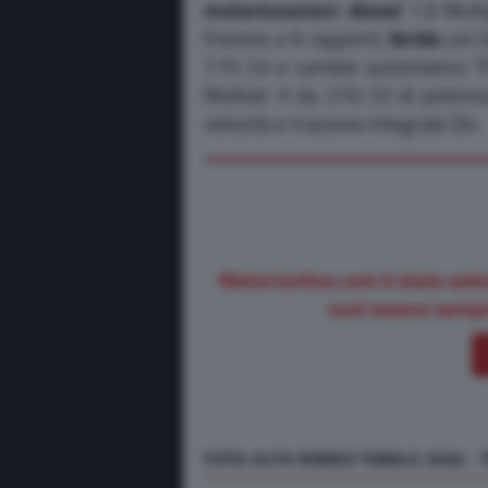
motorizzazioni
:
diesel
1.6 Multi
frizione a 6 rapporti;
ibrida
con b
175 CV e cambio automatico T
Multiair II da 270 CV di poten
velocità e trazione integrale Q4.
Motorionline.com è stato sele
vuoi essere sempr
FOTO:
ALFA ROMEO TONALE 2026 - 