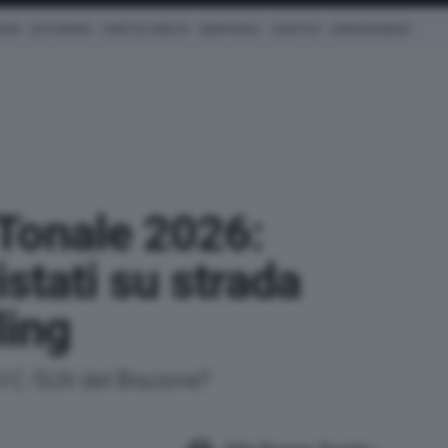
ICHE
AUTO IBRIDE
COM'È & COME VA
SMARTWALL
LIFESTYLE
CONCESSIONARI
Tonale 2026:
istati su strada
ling
il C-SUV del Biscione?