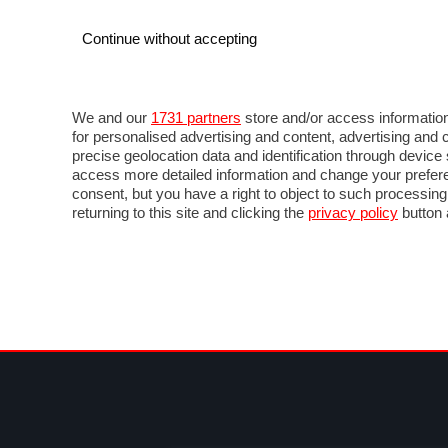
Continue without accepting
AUTO
MOTO
COMMERCIALI
FOR
NOTIZIE
ANTICIPAZIONI
SALONI
PROVE 
We and our
1731 partners
store and/or access information
for personalised advertising and content, advertising a
precise geolocation data and identification through devic
access more detailed information and change your prefere
consent, but you have a right to object to such processin
returning to this site and clicking the
privacy policy
button 