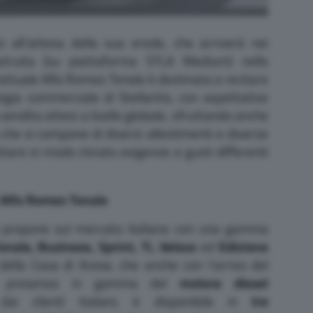
o all’attesa della sua erede, che arriverà nei
struita (su piattaforma STLA Medium) nello
 l’attuale Alfa Romeo Tonale è destinata a recitare
egia commerciale di Stellantis, con aspettative
 vendita attesi a livello globale, sfruttando anche
che si compone di diversi allestimenti e diverse
ettare in modo mirato esigenze e gusti differenti
 Alfa Romeo Tonale
 propone sul mercato italiano con una gamma
nale, Business, Sprint, Ti, Veloce
ed
Edizione
 della Casa di Arese, che anche con l’arrivo del
la presenza in gamma del
motore diesel
dai clienti italiani, è disponibile in
tre