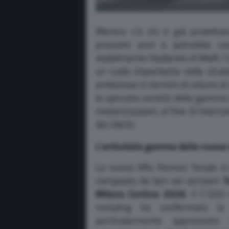
Mentre c’è chi è già proiettat
prossimi anni e potrebbe co
stabilimento Stellantis di Melfi,
un ruolo importante nella strat
ambiziose in termini di volumi di
la spiccata varietà della gamma 
motorizzazioni, al fine di interc
dei clienti.
L’articolata gamma della nuova
La nuova Alfa Romeo Tonale si
composta da ben sei versioni:
To
Milano Cortina 2026
. Il C-SUV
restyling ha confermato 
particolarmente apprezzato 