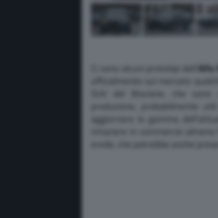
Ci sono alcuni prototipi dell’
Alfa
ufficialmente sul mercato qualc
SUV del Biscione, che sono 
produzione, probabilmente utili
aggiornare la gamma dell’attu
rimanere in commercio almeno fi
erede, che potrebbe anche prese