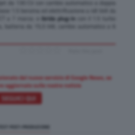
jet da 130 CV con cambio automatico a doppia
ase 1.5 benzina ed elettrificazione a 48 Volt da
CT a 7 marce; e
ibrida plug-in
con il 1.5 turbo
za, batteria da 15,5 kW, cambio automatico a 6
Rate this post
zionato dal nuovo servizio di Google News, se
e aggiornato sulle nostre notizie
SEGUICI QUI
TEST POST-PRODUZIONE