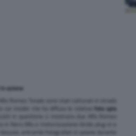
 in azione
 Alfa Romeo Tonale sono stati catturati in strada
o car insider che ha diffuso le relative
foto spia
i scatti in questione ci mostrano due Alfa Romeo
a in Nero Alfa e motorizzazione ibrida plug-in e
io Vesuvio, entrambi fotografati in azione durante