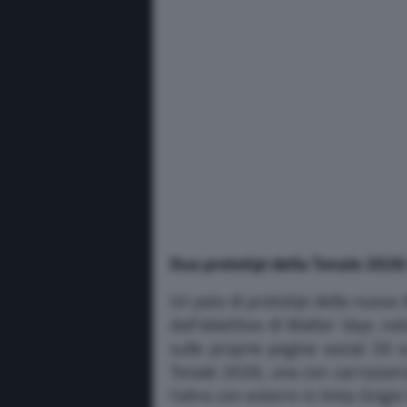
Due prototipi della Tonale 2026
Un paio di prototipi della nuova
dall’obiettivo di Walter Vayr, not
sulle proprie pagine social. Gl
Tonale 2026, una con carrozzeri
l’altra con esterni in tinta Grig