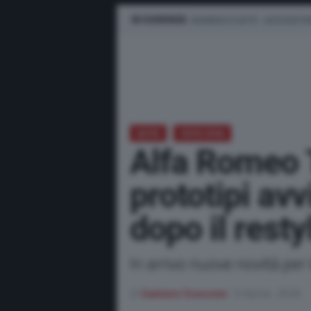
IN EVIDENZA
BUSINESS E FLOTTE
AUTO ELETTR
AUTO
FOTO SPIA
Alfa Romeo 
prototipi avv
dopo il resty
In arrivo nuove novità per 
di
Gaetano Scavuzzo
9 Aprile, 2026