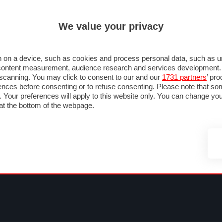
ULTIM'
We value your privacy
MULA 1
MOTOMONDIALE
NAUTICA
LISTINO
ANNUNCI
FOTO
SU STRADA
FOTO & VIDEO
MOTORSPORT
ECOLOGIA
SICUREZZA
TU
 on a device, such as cookies and process personal data, such as uni
nd content measurement, audience research and services development
e scanning. You may click to consent to our and our
1731 partners
’ pr
nces before consenting or to refuse consenting. Please note that so
g. Your preferences will apply to this website only. You can change y
at the bottom of the webpage.