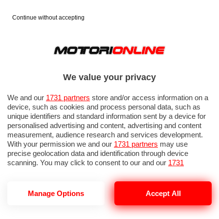
Continue without accepting
We value your privacy
We and our
1731 partners
store and/or access information on a
device, such as cookies and process personal data, such as
unique identifiers and standard information sent by a device for
personalised advertising and content, advertising and content
measurement, audience research and services development.
With your permission we and our
1731 partners
may use
precise geolocation data and identification through device
scanning. You may click to consent to our and our
1731
partners
’ processing as described above. Alternatively you may
access more detailed information and change your preferences
before consenting or to refuse consenting. Please note that
Manage Options
Accept All
some processing of your personal data may not require your
AUTO
CARBURANTI
consent, but you have a right to object to such processing. Your
Aumento del prezzo del petrolio:
preferences will apply to this website only. You can change