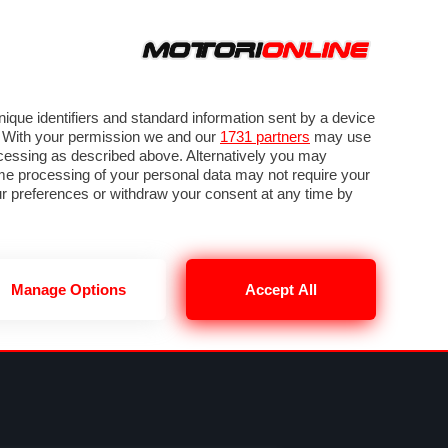
ORA
SEGUICI SU
VIDEO
TECH
GUIDE E UTILITÀ
NING
RENDERING
PNEUMATICI
TRAFFICO
que identifiers and standard information sent by a device
. With your permission we and our
1731 partners
may use
ocessing as described above. Alternatively you may
me processing of your personal data may not require your
our preferences or withdraw your consent at any time by
Manage Options
Accept All