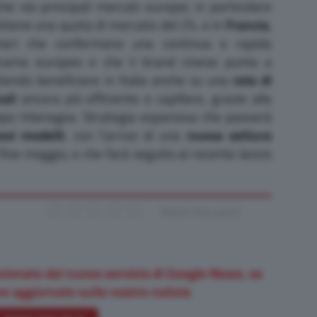
e nei principali mercati europei, in particolare
ottiene una quota di mercato del 2%, e in
Francia
,
meri che confermano una continua e rapida
rama europeo e che il brand cinese punta a
tendo beneficiare in Italia anche su una
rete di
ali
ancora più efficiente e capillare, grazie alla
ppo Interegea. Strategia espansiva che passerà
ovi modelli
, con l’arrivo di una
nuova vettura
ine maggio, e che farà seguito al recente lancio
Rate this post
zionato dal nuovo servizio di Google News, se
e aggiornato sulle nostre notizie