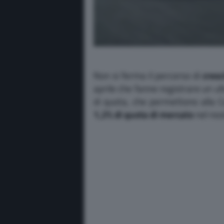
Non si ferma il percorso di
cresc
aprile che fanne registrare un ul
di quota, che permettono alla 
1,2% di quota di mercato
nel nos