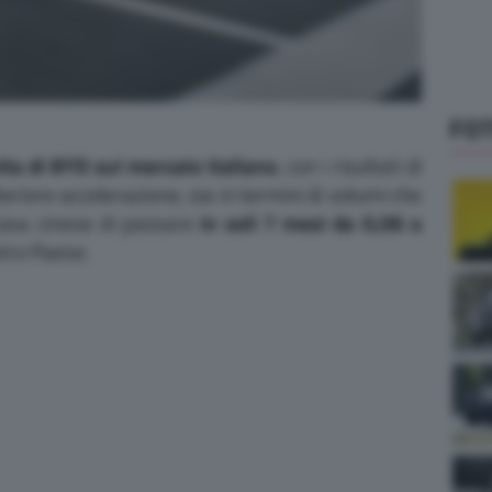
FO
ita di BYD sul mercato italiano
, con i risultati di
teriore accelerazione, sia in termini di volumi che
Casa cinese di passare
in soli 7 mesi da 0,06 a
tro Paese.