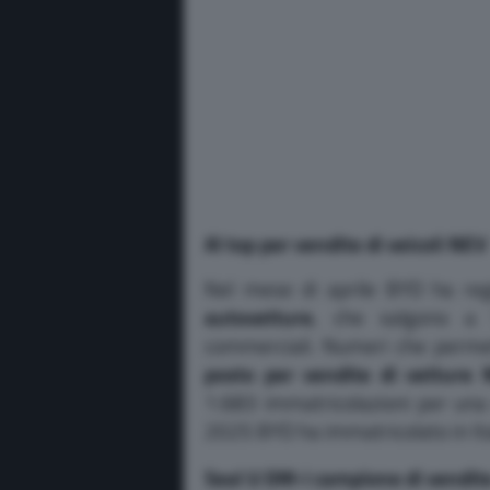
Al top per vendite di veicoli NEV
Nel mese di aprile BYD ha re
autovetture
, che salgono a 
commerciali. Numeri che permet
posto per vendite di vetture N
1.683 immatricolazioni per una
2025 BYD ha immatricolato in Ita
Seal U DM-i campione di vendit