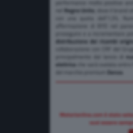
performance molto positive anch
nel
Regno Unito
, dove il brand 
con una quota dell’1,5%. Nu
affermazione di BYD nel pano
proseguire e a incrementare po
distribuzione dei ricambi origin
collaborazione con CRF del Gru
principalmente dal lancio di
nu
elettrica
che sarà svelata entro f
del marchio premium
Denza
.
Motorionline.com è stato sele
vuoi essere sempr