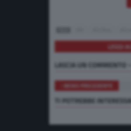
TAGS
BYD
BYD ITALIA
BYD V
LEGGI A
LASCIA UN COMMENTO
NEWS PRECEDENTE
TI POTREBBE INTERESS