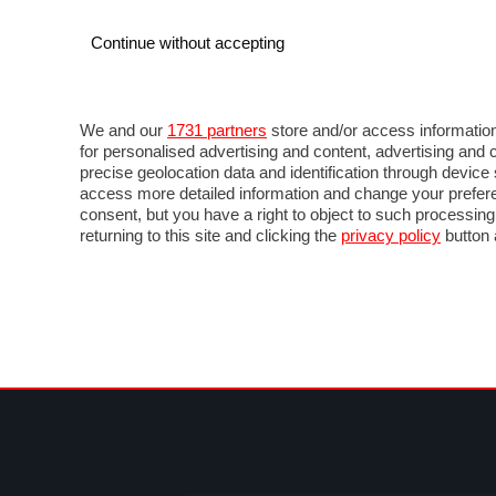
Continue without accepting
AUTO
MOTO
COMMERCIALI
FOR
NOTIZIE
ANTICIPAZIONI
SALONI
PROVE 
We and our
1731 partners
store and/or access information
for personalised advertising and content, advertising a
precise geolocation data and identification through devic
access more detailed information and change your prefere
consent, but you have a right to object to such processin
returning to this site and clicking the
privacy policy
button 