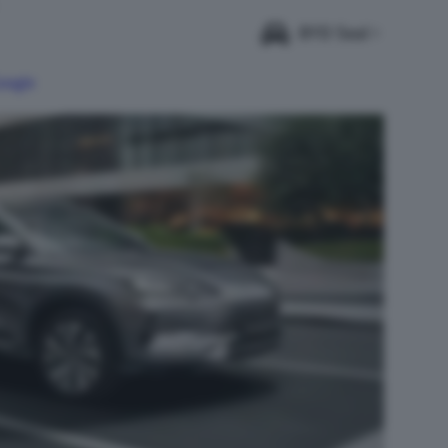
BYD Seal
Google