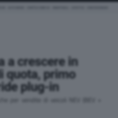
ICHE
AUTO IBRIDE
COM'È & COME VA
SMARTWALL
LIFESTYLE
CONCESSIONARI
 a crescere in
di quota, primo
ride plug-in
he per vendite di veicoli NEV (BEV +