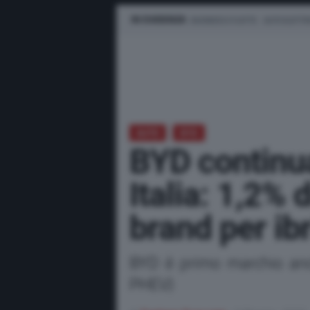
IN EVIDENZA
BUSINESS E FLOTTE
AUTO ELETTR
AUTO
BYD
BYD continua
Italia: 1,2% 
brand per ib
BYD è primo marchio anc
PHEV)