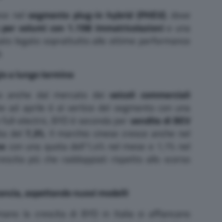
ce nel
segmento plug-in hybrid (PHEV)
, dove
per volumi con 1.198 immatricolazioni
e una
ato legato soprattutto alle ottime performance
i
.
gio a lungo termine
no anche dal mercato dei
veicoli commerciali
che ad aprile è al vertice del segmento con una
 full-electric, BYD è seconda per
vendite di BEV
ta del
7,3%
. Il marchio cinese cresce anche nel
ne
con una quota dell’1,4% nel mese e 1,1% nel
escita più che raddoppiati rispetto allo scorso
ancia, aspettando nuovi modelli
rmano la crescita di BYD in Italia si affiancano