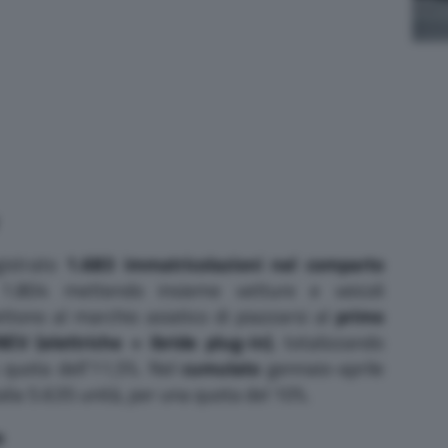
gistrato
1.683 immatricolazioni nel comparto
1.804 mettendo insieme vetture e veicoli
tono al marchio asiatico di piazzarsi al
primo
EV (elettriche + ibride plug-in)
, totalizzando
 quota dell’11,5%. Nel
cumulato
gennaio-aprile
lia 5.635 unità, per una quota del 10%.
e