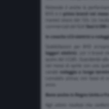
Notevole è anche la performan
BYD è il
primo brand nel mese 
market share del 15%. Un risult
commerciali del SUV
Seal U DM-
In crescita LCV elettrici e noleg
Soddisfazioni per BYD arriva
leggeri elettrici
, con il brand 
quota del 23,8%. Guardando alle
nel mese di aprile con una quo
canale
noleggio a lungo termi
cumulato annuo, con tassi di cr
anno.
Bene anche in Regno Unito e Fr
Agli ottimi risultati che confe