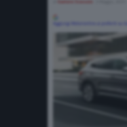
di
Gaetano Scavuzzo
3 Maggio, 2025
Aggiungi Motorionline ai preferiti su 