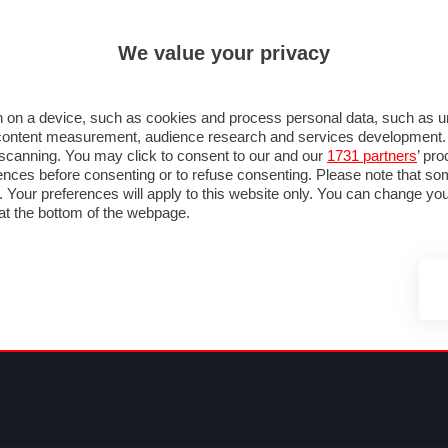
ULTIM'
We value your privacy
MULA 1
MOTOMONDIALE
NAUTICA
LISTINO
ANNUNCI
FOTO
SU STRADA
FOTO & VIDEO
MOTORSPORT
ECOLOGIA
SICUREZZA
TU
 on a device, such as cookies and process personal data, such as uni
nd content measurement, audience research and services development
e scanning. You may click to consent to our and our
1731 partners
’ pr
nces before consenting or to refuse consenting. Please note that so
g. Your preferences will apply to this website only. You can change y
at the bottom of the webpage.