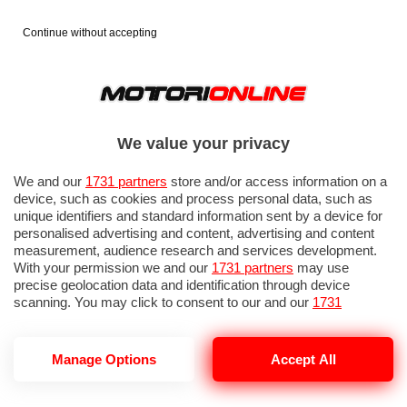
Continue without accepting
We value your privacy
We and our
1731 partners
store and/or access information on a
device, such as cookies and process personal data, such as
unique identifiers and standard information sent by a device for
personalised advertising and content, advertising and content
measurement, audience research and services development.
With your permission we and our
1731 partners
may use
precise geolocation data and identification through device
scanning. You may click to consent to our and our
1731
partners
’ processing as described above. Alternatively you may
access more detailed information and change your preferences
before consenting or to refuse consenting. Please note that
Manage Options
Accept All
some processing of your personal data may not require your
AUTO
HYUNDAI
consent, but you have a right to object to such processing. Your
Hyundai Tucson Dark Line, a maggio
preferences will apply to this website only. You can change