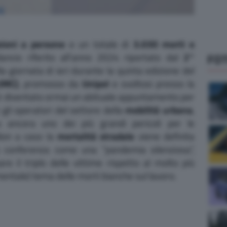
sioni a persone
e un totale di
3.030 morti e
lancio riferito all’anno 2024 riportato dal
2°
FO
la giornata di ieri durante la quinta edizione del
UMC)
, promosso da
Unipol
e svoltosi presso la
nk è diventato ormai un abituale appuntamento per
 gli operatori del settore della
mobilità urbana
,
 ancora uno dei più grandi pericoli per le
 Non a caso la
mortalità stradale
viene definita
la conferenza come una “pandemia silenziosa”,
are il triplo delle vittime rispetto al molto più
ntale) tema delle morti bianche sul lavoro.