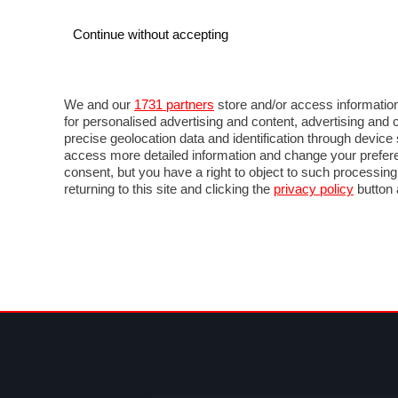
Continue without accepting
AUTO
MOTO
COMMERCIALI
FOR
NOTIZIE
ANTICIPAZIONI
SALONI
PROVE 
We and our
1731 partners
store and/or access information
for personalised advertising and content, advertising a
precise geolocation data and identification through devic
access more detailed information and change your prefere
consent, but you have a right to object to such processin
returning to this site and clicking the
privacy policy
button 