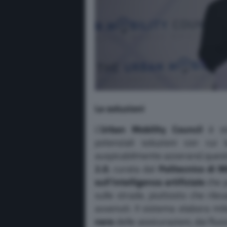
Le soluzioni
L’
Urban Mobility Council
è sta
potenziali soluzioni con cui
auspicabilmente azzerare) ques
2.0
, curata dal
Politecnico di M
sull’intelligenza artificiale
che p
sulle strade, piuttosto che rile
avvenuti. Il sistema elabora mil
nere
delle assicurazioni, dai flu