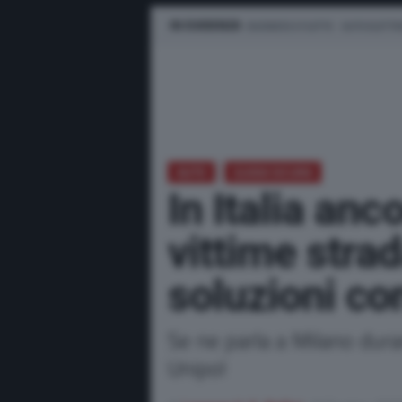
IN EVIDENZA
BUSINESS E FLOTTE
AUTO ELETTR
AUTO
GUIDA SICURA
In Italia anc
vittime strad
soluzioni con
Se ne parla a Milano dura
Unipol