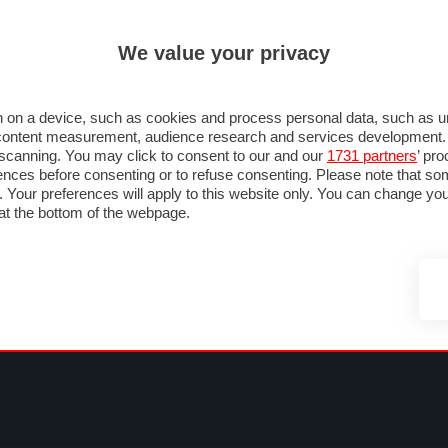
ULTIM'
We value your privacy
MULA 1
MOTOMONDIALE
NAUTICA
LISTINO
ANNUNCI
FOTO
SU STRADA
FOTO & VIDEO
MOTORSPORT
ECOLOGIA
SICUREZZA
TU
 on a device, such as cookies and process personal data, such as uni
nd content measurement, audience research and services development
e scanning. You may click to consent to our and our
1731 partners
’ pr
nces before consenting or to refuse consenting. Please note that so
g. Your preferences will apply to this website only. You can change y
at the bottom of the webpage.