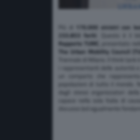
Più di
170.000 sinistri con le
233.853 feriti
. Questo è il bi
Rapporto TUMC
, presentato nel
The Urban Mobility Council (T
Triennale di Milano. Il think ta
i rappresentanti delle autorità e
un comparto che rappresenta
popolazioni di tutto il mondo.
dagli stessi organizzatori del
capace nella sola Italia di caus
discusso (ed egualmente fondame