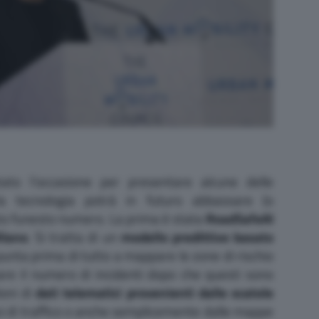
to l’occasione per presentare alcune delle
 la tecnologia potrà in futuro abbassare (o
to funesto numero. La prima è stata
RoadSafeAI
ilano
. Si tratta di un
modello predittivo basato
unta prima di tutto a mappare le zone di rischio
vare il numero di incidenti dopo che questi sono
ioni di
dati telematici provenienti dalle scatole
ssi di traffico o anche semplicemente dalle mappe