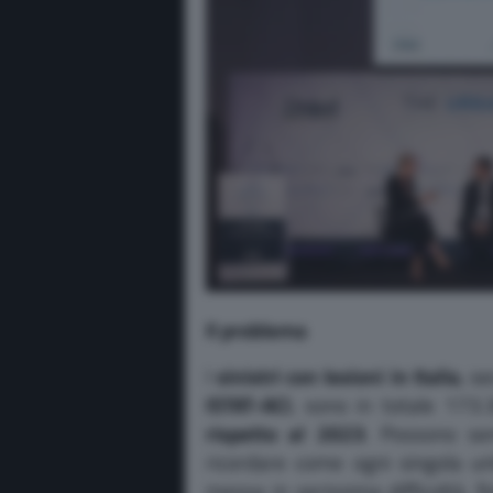
Il problema
I
sinistri con lesioni in Italia
, s
ISTAT-ACI
, sono in totale 173
rispetto al 2023
. Possono se
ricordare come ogni singola u
messa in serissima difficoltà, f