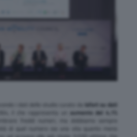
econdo i dati dello studio curato da
Isfort su dati
.364, il che rappresenta un
aumento del 4,1%
mbrare freddi numeri, ma dobbiamo sempre
nità di quel numero sia una vita quanto meno
ino ad arrivare alle già citate 3.030 vittime che