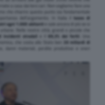
ate a casa dai loro cari. Non vogliamo fare una
amo che chiarire questo punto sia fondamentale
ortanza dell’argomento. In Italia il
tasso di
stri ogni 1.000 abitanti
e sale ancora di più se si
rbane. Nelle nostre città, grandi o piccole che
 incidenti stradali
e il
69,3% dei feriti
. Una
omica, che costa allo Stato ben
20 miliardi di
e, danni materiali, perdite produttive e oneri