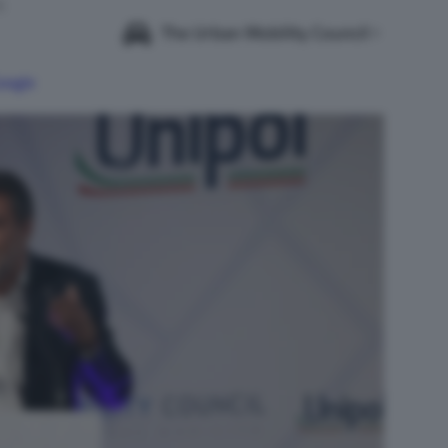
6
The Urban Mobility Council
Google