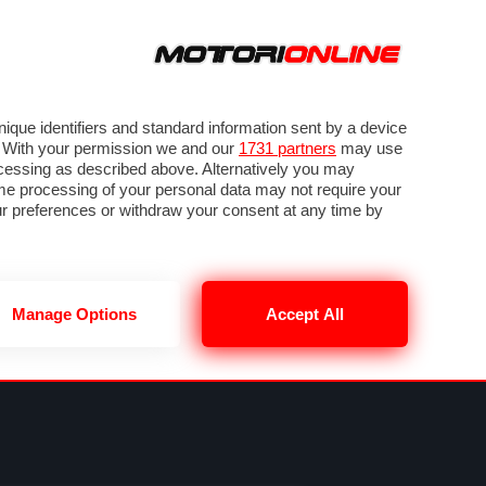
ORA
SEGUICI SU
VIDEO
TECH
GUIDE E UTILITÀ
NING
RENDERING
PNEUMATICI
TRAFFICO
que identifiers and standard information sent by a device
. With your permission we and our
1731 partners
may use
ocessing as described above. Alternatively you may
me processing of your personal data may not require your
our preferences or withdraw your consent at any time by
Manage Options
Accept All