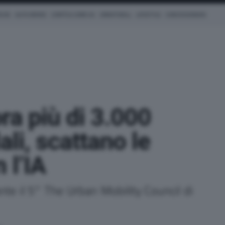
ICHE
AUTO IBRIDE
COM'È & COME VA
SMARTWALL
LIFESTYLE
CONCESSIONARI
ora più di 3.000
ali, scattano le
 l’IA
nte il 5° The Urban Mobility Council di