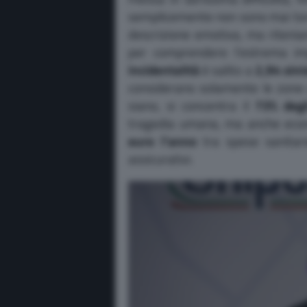
semplicemente non sono mai torn
descrizione emotiva, ma riteni
per comprendere l’estrema imp
incidentalità
è salito a
2,94 sini
considerano solamente le zone u
siano, si concentra il
73% degli
tragedia umana, ma anche econ
euro l’anno
tra spese sanitari
assicurativi.