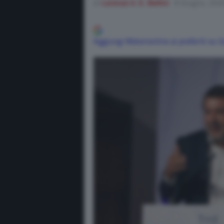
di
Lorenzo V. E. Bellini
9 Giugno, 202
Aggiungi Motorionline ai preferiti su 