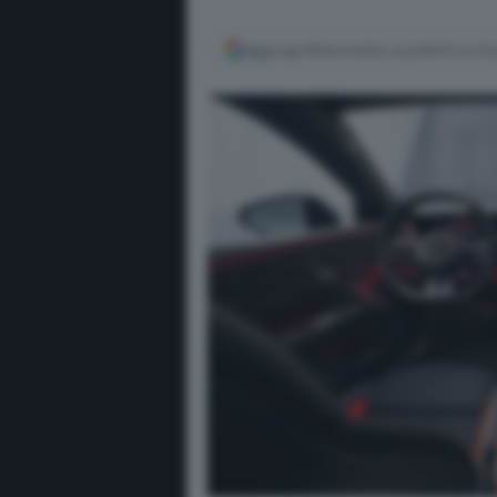
Aggiungi Motorionline ai preferiti su G