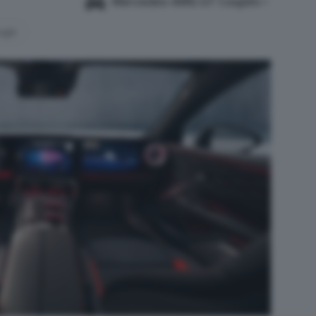
Mercedes-AMG GT Coupè4
oogle