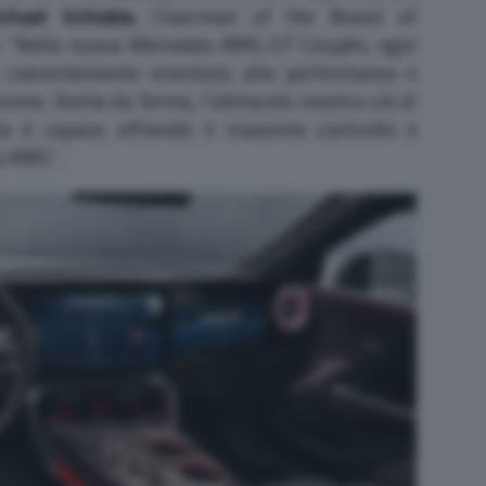
chael Schiebe
, Chairman of the Board of
 “Nella nuova Mercedes-AMG GT Coupé4, ogni
to coerentemente orientato alla performance e
sione. Anche da ferma, l’abitacolo mostra ciò di
e è capace, offrendo il massimo controllo e
a AMG”.