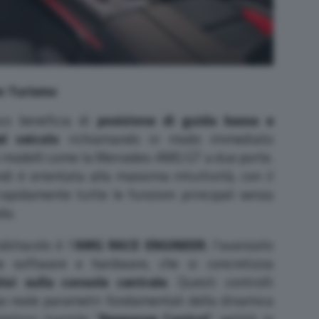
n Turismo
co beneficia di
posizione di guida bassa e
el veicolo
richiamando in modo immediato
 modelli come la Mercedes-AMG GT a due porte.
i è orientata alla massima intuitività, con il
rapidamente tutte le funzioni principali senza
da.
bitacolo è l’
AMG RACE ENGINEER
, l’avanzato
ne software e hardware, che si concretizza
ivi sulla console centrale
. Questi controlli
o reale parametri fondamentali della dinamica
lettrici tramite “
Response Control
“, agilità in