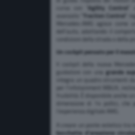
curva con “
Agility Control
” 
avanzato “
Traction Control
” re
Mercedes-AMG agisce come un
dell’auto, adattando il comport
condizioni della strada o della pi
Un cockpit pensato per il mass
Il cockpit della nuova Merce
guidatore con una
grande sup
integra un quadro strumenti da 
per l’infotainment MBUX, inclin
fruibilità. È disponibile anche u
dimensione di 14 pollici, che
l’esperienza digitale AMG.
A creare un ponte estetico tra 
bocchette d’areazione circola