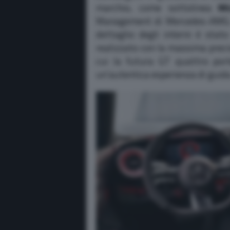
marchio, come sottolinea
Mi
Management di Mercedes-AMG:
dettaglio degli interni è sta
realizzato con la massima preci
cui la futura GT quattro port
un’autentica esperienza di guid