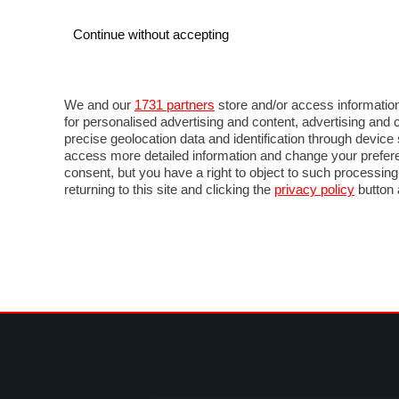
Continue without accepting
AUTO
MOTO
COMMERCIALI
FO
NOTIZIE
ANTICIPAZIONI
SALONI
PROVE 
We and our
1731 partners
store and/or access information
for personalised advertising and content, advertising a
precise geolocation data and identification through devic
access more detailed information and change your prefere
consent, but you have a right to object to such processin
returning to this site and clicking the
privacy policy
button 