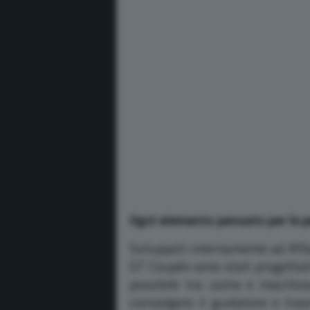
Ogni elemento pensato per le 
Sviluppati internamente ad Affa
GT Coupé4 sono stati progettati 
possibile tra uomo e macchina
coinvolgere il guidatore e tr