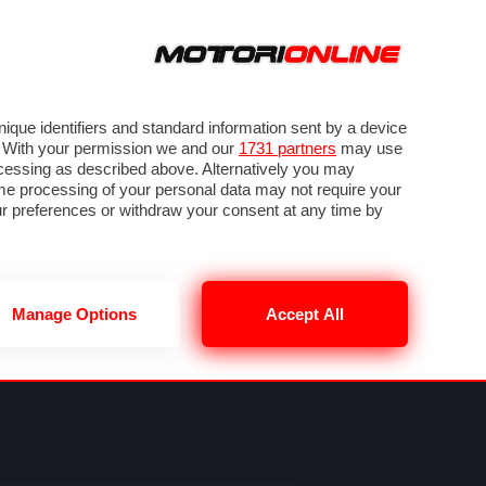
ORA
SEGUICI SU
OTO
VIDEO
TECH
GUIDE E UTILITÀ
NING
RENDERING
PNEUMATICI
TRAFFICO
que identifiers and standard information sent by a device
. With your permission we and our
1731 partners
may use
ocessing as described above. Alternatively you may
me processing of your personal data may not require your
our preferences or withdraw your consent at any time by
Manage Options
Accept All