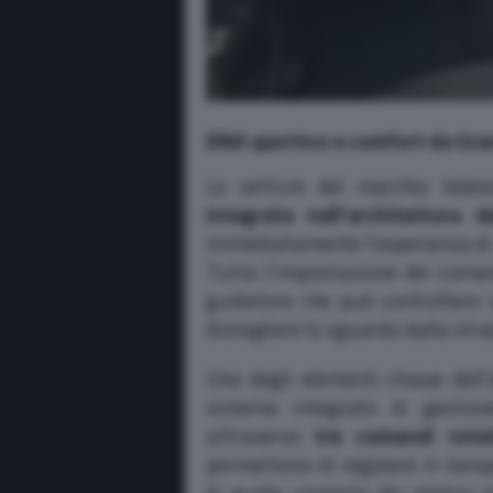
DNA sportivo e comfort da Gra
La vetture del marchio tedes
integrata nell’architettura d
immediatamente l’esperienza di
Tutta l’impostazione dei comand
guidatore che può controllare 
distogliere lo sguardo dalla stra
Uno degli elementi chiave dell’a
sistema integrato di gestio
attraverso
tre comandi rotat
permettono di regolare in temp
di guida: risposta dei motori e