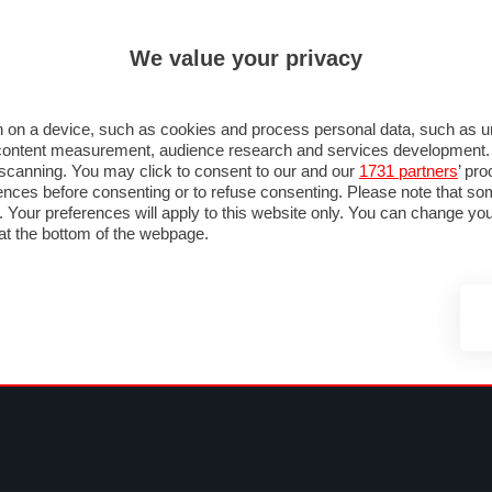
ULTIM'
We value your privacy
RMULA 1
MOTOMONDIALE
NAUTICA
LISTINO
ANNUNCI
F
SU STRADA
FOTO & VIDEO
MOTORSPORT
ECOLOGIA
SICUREZZA
TU
 on a device, such as cookies and process personal data, such as uni
nd content measurement, audience research and services development
e scanning. You may click to consent to our and our
1731 partners
’ pr
nces before consenting or to refuse consenting. Please note that so
g. Your preferences will apply to this website only. You can change y
at the bottom of the webpage.