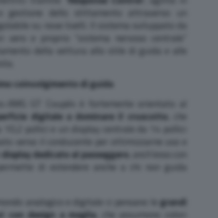
e gestione dello slittamento attraverso un
golabile su nove livelli. Il sistema sviluppato da
 vero e proprio “sistema nervoso centrale”
amento della vettura allo stile di guida e alle
sta.
imo coinvolgimento di guida
des-AMG GT Coupé4 è fortemente orientato al
erficie digitale a dominare il cruscotto
, che
10,2 pollici e un display centrale da 14 pollici
ato verso il conducente per ottimizzarne uso e
n
display dedicato al passeggero
, anch’esso con
 permette di estendere anche a chi non guida
mondo analogico e digitale ci pensano le
grandi
ri con design a maglia
, che assumono colori