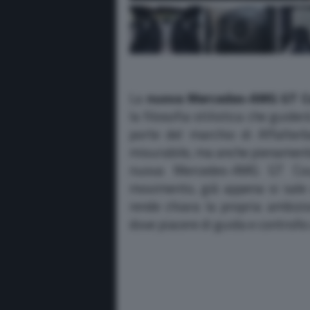
La
nuova Mercedes-AMG GT 
la filosofia stilistica che guid
porte del marchio di Affalter
misurabile, ma anche pienamente 
nuova Mercedes-AMG GT Cou
movimento, già appena si sale 
rende chiara la propria ambizio
dove piacere di guida e controll