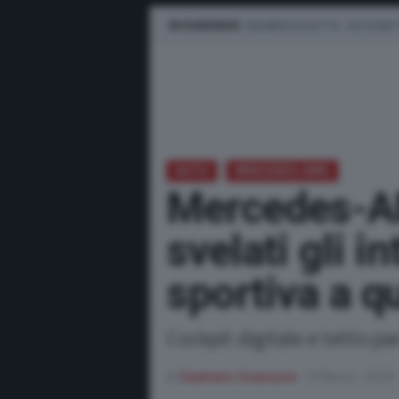
IN EVIDENZA
BUSINESS E FLOTTE
AUTO ELET
AUTO
MERCEDES-AMG
Mercedes-A
svelati gli i
sportiva a q
Cockpit digitale e tetto p
di
Gaetano Scavuzzo
9 Marzo, 2026