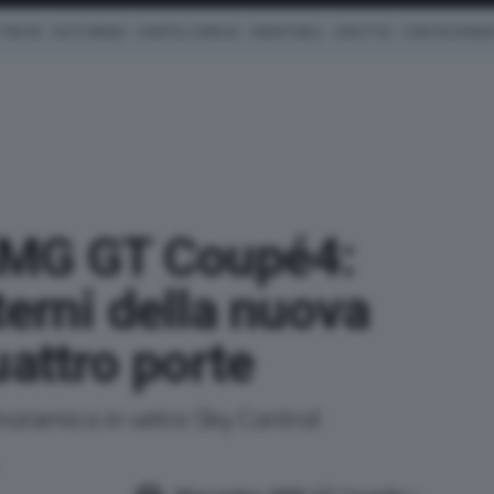
TRICHE
AUTO IBRIDE
COM'È & COME VA
SMARTWALL
LIFESTYLE
CONCESSIONAR
MG GT Coupé4:
nterni della nuova
uattro porte
anoramico in vetro Sky Control