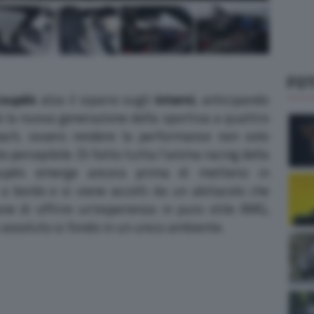
FO
Coupé4
alza il sipario sugli
interni
, anticipando
erà la nuova generazione della sportiva a quattro
bach, ovvero rendere la performance non solo
percepibile. Di fatto tutta l’anima racing della
pé4 emerge ancora prima di mettersi in
a bordo e si viene accolti da un abitacolo che
ne di offrire un’esperienza in puro stile AMG,
o assoluto si fondo in un unico ambiente.