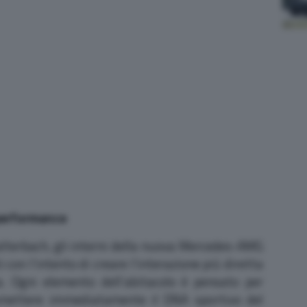
performance
lterbach, gli interni della nuova Mercedes-AMG
con l’intento di creare l’interazione più diretta
. Ogni elemento dell’abitacolo è pensato per
asmettere immediatamente il DNA sportivo del