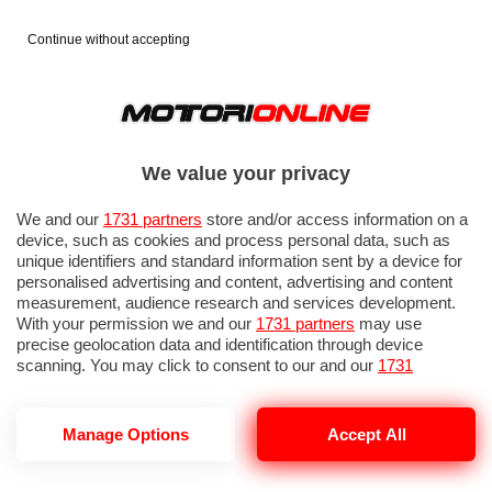
Continue without accepting
We value your privacy
We and our
1731 partners
store and/or access information on a
device, such as cookies and process personal data, such as
unique identifiers and standard information sent by a device for
personalised advertising and content, advertising and content
measurement, audience research and services development.
With your permission we and our
1731 partners
may use
precise geolocation data and identification through device
scanning. You may click to consent to our and our
1731
partners
’ processing as described above. Alternatively you may
access more detailed information and change your preferences
before consenting or to refuse consenting. Please note that
Manage Options
Accept All
some processing of your personal data may not require your
AUTO
PRIMO PIANO
consent, but you have a right to object to such processing. Your
Opel elettrifica la pallamano
preferences will apply to this website only. You can change