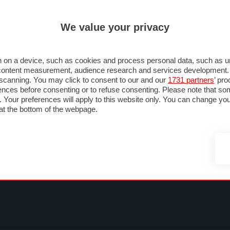
ULTIM'
We value your privacy
MULA 1
MOTOMONDIALE
NAUTICA
LISTINO
ANNUNCI
FOTO
SU STRADA
FOTO & VIDEO
MOTORSPORT
ECOLOGIA
SICUREZZA
TU
 on a device, such as cookies and process personal data, such as uni
nd content measurement, audience research and services development
e scanning. You may click to consent to our and our
1731 partners
’ pr
nces before consenting or to refuse consenting. Please note that so
g. Your preferences will apply to this website only. You can change y
at the bottom of the webpage.