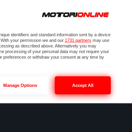
ORA
SEGUICI SU
VIDEO
TECH
GUIDE E UTILITÀ
NING
RENDERING
PNEUMATICI
TRAFFICO
que identifiers and standard information sent by a device
. With your permission we and our
1731 partners
may use
ocessing as described above. Alternatively you may
me processing of your personal data may not require your
our preferences or withdraw your consent at any time by
Manage Options
Accept All