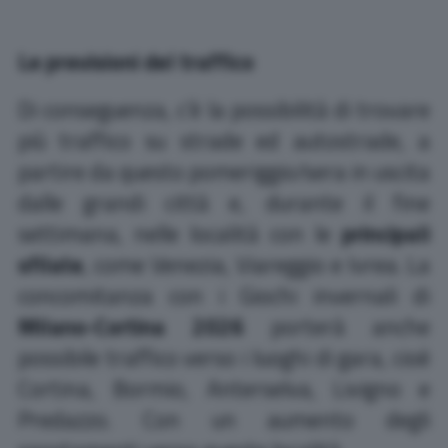
Le previsioni del traffico
Di conseguenza, c’è la possibilità di trovare
più traffico su strade ed autostrade, a
partire da questo pomeriggio/sera in uscita
dalle grandi città e, durante il fine
settimana, nelle località con le
principali
sfilate
, come Venezia, Viareggio e Ivrea. La
concomitanza con i Giochi invernali di
Milano-Cortina 2026
porterà anche
possibile traffico verso i luoghi di gara, cioè
Cortina, Bormio, Anterselva, Livigno e
Predazzo. Con un aumento degli