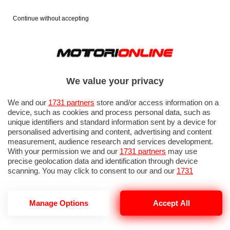
Continue without accepting
We value your privacy
We and our
1731 partners
store and/or access information on a
device, such as cookies and process personal data, such as
unique identifiers and standard information sent by a device for
personalised advertising and content, advertising and content
measurement, audience research and services development.
With your permission we and our
1731 partners
may use
precise geolocation data and identification through device
scanning. You may click to consent to our and our
1731
partners
’ processing as described above. Alternatively you may
access more detailed information and change your preferences
before consenting or to refuse consenting. Please note that
Manage Options
Accept All
some processing of your personal data may not require your
AUTO
NOTIZIE DA STRADE E AUTOSTRADE
consent, but you have a right to object to such processing. Your
preferences will apply to this website only. You can change