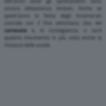
dell’anno dove gli spostamenti sono
ancora abbastanza limitati. Anche se
quest’anno la festa degli innamorati
coincide con il fine settimana clou del
carnevale
e, di conseguenza, ci sarà
qualche movimento in più, vista anche la
chiusura delle scuole.