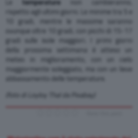
Le
temperature
non cambieranno,
rispetto agli ultimi giorni. Le minime tra 5 e
10 gradi, mentre le massime saranno
ovunque oltre 10 gradi, con picchi di 15-17
gradi sulle isole maggiori. I primi giorni
della prossima settimana è atteso un
meteo in miglioramento, con un cielo
maggiormente soleggiato, ma con un lieve
abbassamento delle temperature.
(foto di Loyloy Thal da Pixabay)
Rate this post