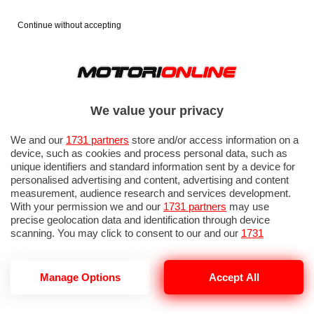
Continue without accepting
We value your privacy
We and our
1731 partners
store and/or access information on a
device, such as cookies and process personal data, such as
unique identifiers and standard information sent by a device for
personalised advertising and content, advertising and content
measurement, audience research and services development.
With your permission we and our
1731 partners
may use
precise geolocation data and identification through device
scanning. You may click to consent to our and our
1731
partners
’ processing as described above. Alternatively you may
access more detailed information and change your preferences
before consenting or to refuse consenting. Please note that
Manage Options
Accept All
some processing of your personal data may not require your
AUTO
PRIMO PIANO
consent, but you have a right to object to such processing. Your
Rolls-Royce Phantom Arabesque: la
preferences will apply to this website only. You can change