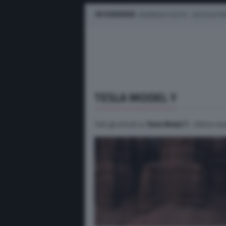
IN EVIDENZA
BUSINESS E FLOTTE
AUTO ELETTR
TESLA MODEL Y
Tutti gli articoli su
Tesla Model Y
. Ultime new