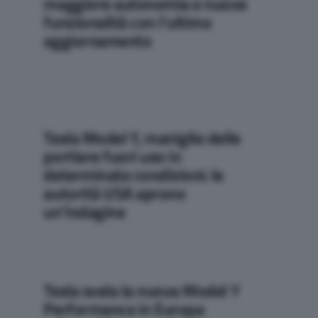
maggiore autonomia e nuove
funzionalità con l’ultimo
aggiornamento
Tesla Model Y, maniglie delle
portiere fuori uso in
determinate condizioni: le
autorità USA aprono
un’indagine
Tesla svela la nuova Model Y
Performance in Europa