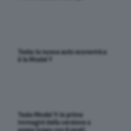
Tesla: la nuova auto economica
è la Model Y
Tesla Model Y: le prime
immagini della versione a
passo lungo con 6 posti