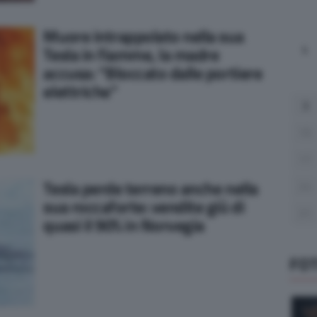
Muore intrappolato nella sua
L
Tesla in fiamme, la madre
accusa: “Bloccato dalle portiere
elettriche”
3
10
17
Tesla perde terreno anche nella
24
sua roccaforte: vendite giù di
31
quasi il 90% in Norvegia
FO