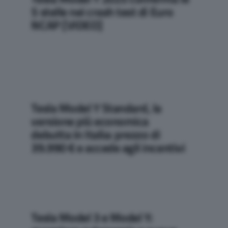
5 stelle nei crash test di Euro
NCAP [VIDEO]
Tesla Model Y Standard, la
versione più economica
debutta in Italia: prezzo di
39.990 € e accede agli incentivi
Tesla Model 3 e Model Y: