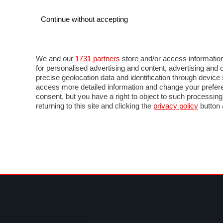
Continue without accepting
AUTO
MOTO
COMMERCIALI
FOR
NOTIZIE
ANTICIPAZIONI
SALONI
PROVE 
We and our
1731 partners
store and/or access information
for personalised advertising and content, advertising a
precise geolocation data and identification through devic
access more detailed information and change your prefere
consent, but you have a right to object to such processin
returning to this site and clicking the
privacy policy
button 