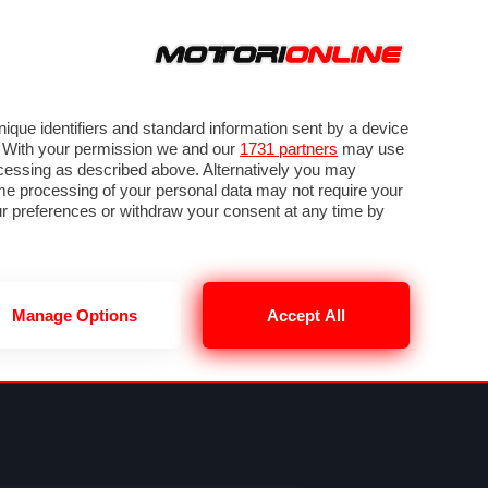
ORA
SEGUICI SU
VIDEO
TECH
GUIDE E UTILITÀ
NING
RENDERING
PNEUMATICI
TRAFFICO
que identifiers and standard information sent by a device
. With your permission we and our
1731 partners
may use
ocessing as described above. Alternatively you may
me processing of your personal data may not require your
our preferences or withdraw your consent at any time by
Manage Options
Accept All