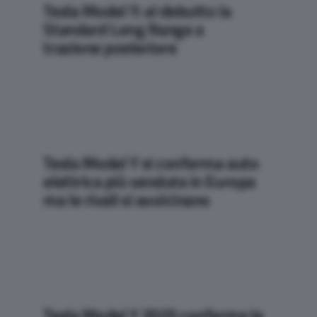
Tesla Model Y: al debutto la
Standard Long Range a
trazione posteriore
Tesla Model Y si conferma auto
elettrica più venduta in Europa
ma le rivali si avvicinano
Tesla Model Y 2025 conferma le