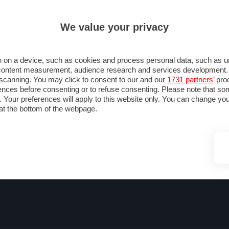
ULTIM'
We value your privacy
MULA 1
MOTOMONDIALE
NAUTICA
LISTINO
ANNUNCI
FOTO
SU STRADA
FOTO & VIDEO
MOTORSPORT
ECOLOGIA
SICUREZZA
TU
 on a device, such as cookies and process personal data, such as uni
nd content measurement, audience research and services development
e scanning. You may click to consent to our and our
1731 partners
’ pr
nces before consenting or to refuse consenting. Please note that so
g. Your preferences will apply to this website only. You can change y
at the bottom of the webpage.