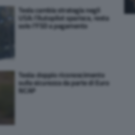
Tesla cambia strategia negli
USA: l’Autopilot sparisce, resta
solo l’FSD a pagamento
Tesla: doppio riconoscimento
sulla sicurezza da parte di Euro
NCAP