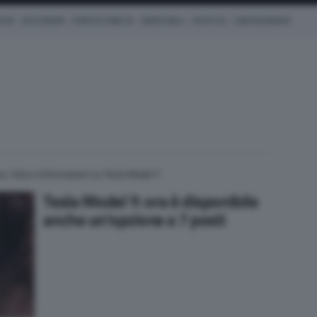
ICHE
AUTO IBRIDE
COM'È & COME VA
SMARTWALL
LIFESTYLE
CONCESSIONARI
s, foto e informazioni su Tesla Model Y
Tesla Model Y: ora è disponibile
anche un’opzione a 7 posti