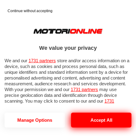
Continue without accepting
We value your privacy
We and our
1731 partners
store and/or access information on a
device, such as cookies and process personal data, such as
unique identifiers and standard information sent by a device for
personalised advertising and content, advertising and content
measurement, audience research and services development.
With your permission we and our
1731 partners
may use
precise geolocation data and identification through device
scanning. You may click to consent to our and our
1731
partners
’ processing as described above. Alternatively you may
access more detailed information and change your preferences
before consenting or to refuse consenting. Please note that
Manage Options
Accept All
some processing of your personal data may not require your
AUTO
AUTO ELETTRICHE
consent, but you have a right to object to such processing. Your
Toyota rinvia per la seconda volta la
preferences will apply to this website only. You can change