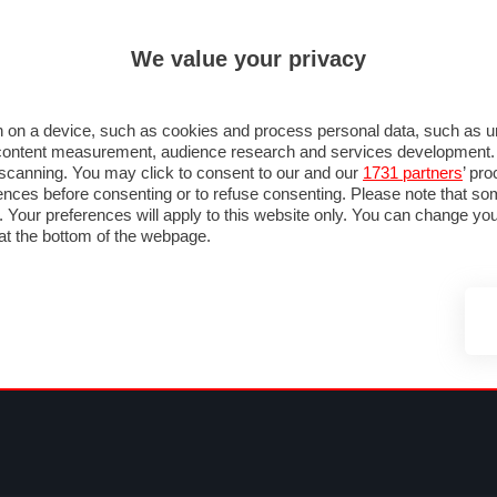
ULTIM'
We value your privacy
MULA 1
MOTOMONDIALE
NAUTICA
LISTINO
ANNUNCI
FOTO
SU STRADA
FOTO & VIDEO
MOTORSPORT
ECOLOGIA
SICUREZZA
TU
 on a device, such as cookies and process personal data, such as uni
nd content measurement, audience research and services development
e scanning. You may click to consent to our and our
1731 partners
’ pr
nces before consenting or to refuse consenting. Please note that so
g. Your preferences will apply to this website only. You can change y
at the bottom of the webpage.