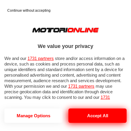
Continue without accepting
We value your privacy
We and our
1731 partners
store and/or access information on a
device, such as cookies and process personal data, such as
unique identifiers and standard information sent by a device for
personalised advertising and content, advertising and content
measurement, audience research and services development.
With your permission we and our
1731 partners
may use
precise geolocation data and identification through device
scanning. You may click to consent to our and our
1731
partners
’ processing as described above. Alternatively you may
access more detailed information and change your preferences
before consenting or to refuse consenting. Please note that
Manage Options
Accept All
some processing of your personal data may not require your
AUTO
AUTO STORICHE
consent, but you have a right to object to such processing. Your
1000 Miglia 2026: al via la terza
preferences will apply to this website only. You can change