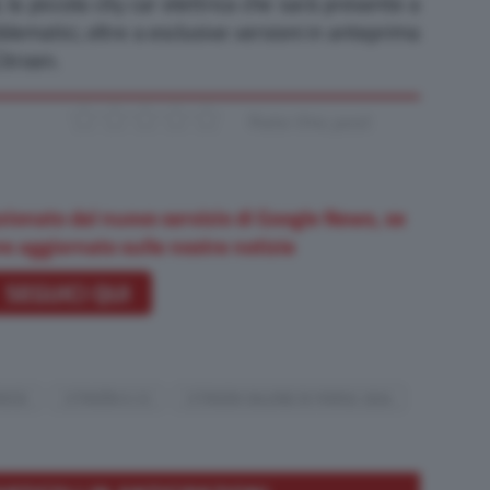
, la piccola city car elettrica che sarà presente a
lematici, oltre a esclusive versioni in anteprima
itroen.
Rate this post
zionato dal nuovo servizio di Google News, se
e aggiornato sulle nostre notizie
SEGUICI QUI
ROSS
CITROËN E-C3
CITROEN SALONE DI PARIGI 2024