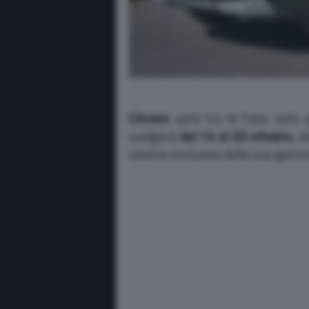
Citroen
sarà tra le Case auto p
svolgerà
dal 14 al 20 ottobre
, 
visione esclusiva della sua gam