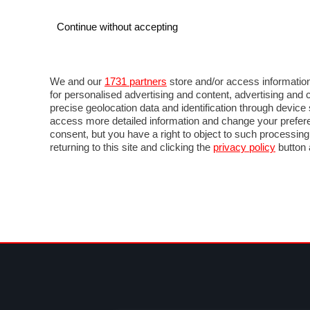
Continue without accepting
AUTO
MOTO
COMMERCIALI
FOR
NOTIZIE
ANTICIPAZIONI
SALONI
PROVE 
We and our
1731 partners
store and/or access information
for personalised advertising and content, advertising a
precise geolocation data and identification through devic
access more detailed information and change your prefere
consent, but you have a right to object to such processin
returning to this site and clicking the
privacy policy
button 