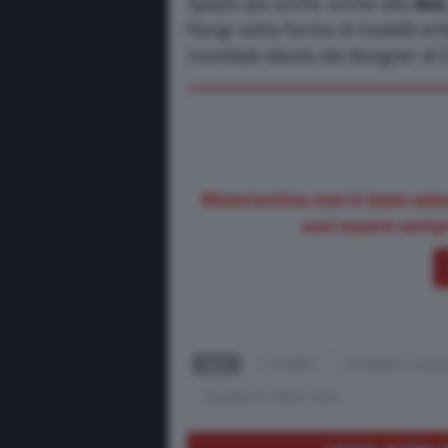
Spazio poi anche anche alla
Ami
Parigi sotto forma di modelli emb
mondiale ideate dai designer di C
Motorionline.com è stato sele
vuoi essere sempr
TAGS
CITROËN
CITROËN C3 AIRC
SALONE DI PARIGI 2024