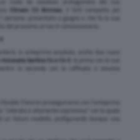
un ruolo da assoluta protagonista del suo
uova
Citroen C3 Aircross
, il SUV compatto più
a 7 persone, presentato a giugno e che fa la sua
ta del prossimo arrivo in concessionaria.
 X
senterà, in anteprima assoluta, anche due nuovi
e rinnovate berline C4 e C4 X
, la prima con le sue
mentre la seconda con la raffinata e sinuosa
el Double Chevron proseguiranno con l’anteprima
ita “colorata e altamente espressiva” con la quale
 di un futuro modello, prefigurando dunque una