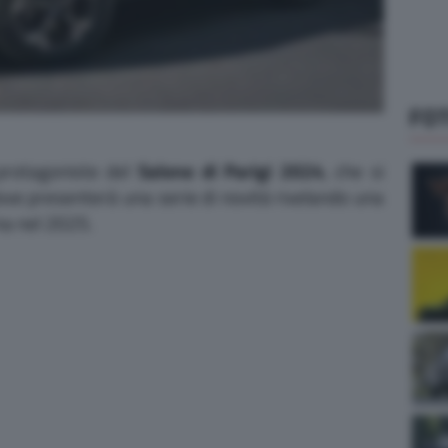
FO
rotagoniste del
Salone di Parigi 2024
, che si
dove presenterà una serie di novità rivelando una
ma nel 2025.