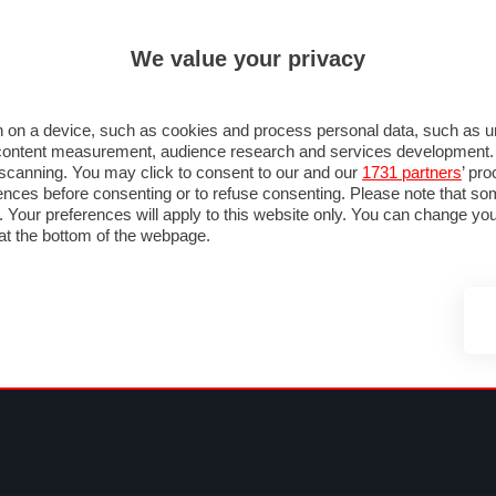
ULTIM'
We value your privacy
MULA 1
MOTOMONDIALE
NAUTICA
LISTINO
ANNUNCI
FOTO
SU STRADA
FOTO & VIDEO
MOTORSPORT
ECOLOGIA
SICUREZZA
TU
 on a device, such as cookies and process personal data, such as uni
nd content measurement, audience research and services development
e scanning. You may click to consent to our and our
1731 partners
’ pr
nces before consenting or to refuse consenting. Please note that so
g. Your preferences will apply to this website only. You can change y
at the bottom of the webpage.