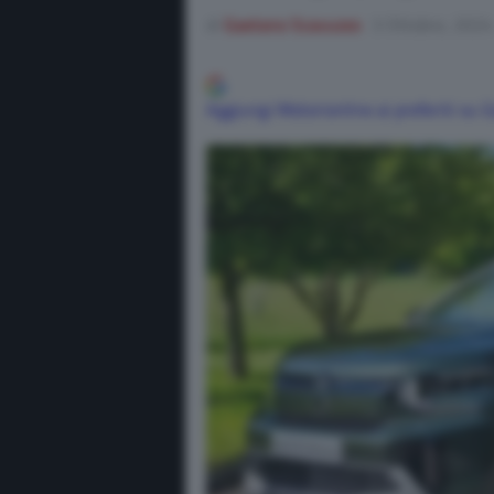
di
Gaetano Scavuzzo
3 Ottobre, 2024
Aggiungi Motorionline ai preferiti su 