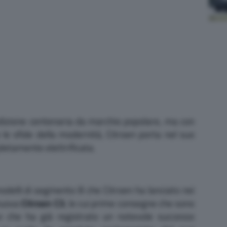
dizione centenaria da marchio popolare, ma con
 le sfide della modernità, Citroen porta nel suo
etamente elettrificata.
modelli di segmento B che Citroen ha lanciato nei
 nuova
Citroen C3
, le cui prime consegne che sono
e che ha già registrato un notevole successo