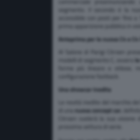
commerciale preannunciando 
segmento. Il secondo è la n
accessibile con posti per fino 
prima apparizione pubblica in vis
Anteprima per le nuova C4 e C4
Al Salone di Parigi Citroen pre
modelli di segmento C, ovvero
l
forme più lineare e stilose, 
configurazione fastback.
Una showcar inedita
Le novità inedite del marchio d
di una
nuova concept car
, defin
Citroen svelerà la sua visione
prossima vettura di serie.