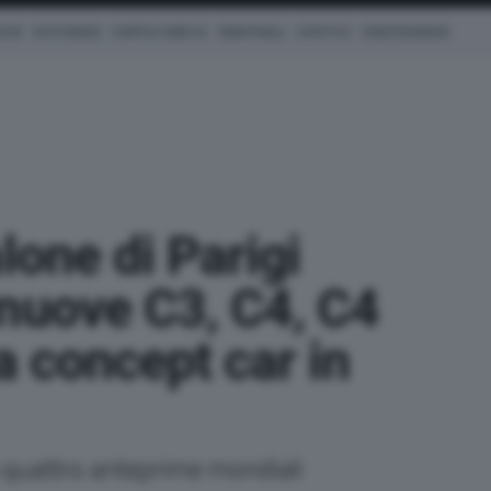
ICHE
AUTO IBRIDE
COM'È & COME VA
SMARTWALL
LIFESTYLE
CONCESSIONARI
lone di Parigi
nuove C3, C4, C4
a concept car in
n quattro anteprime mondiali