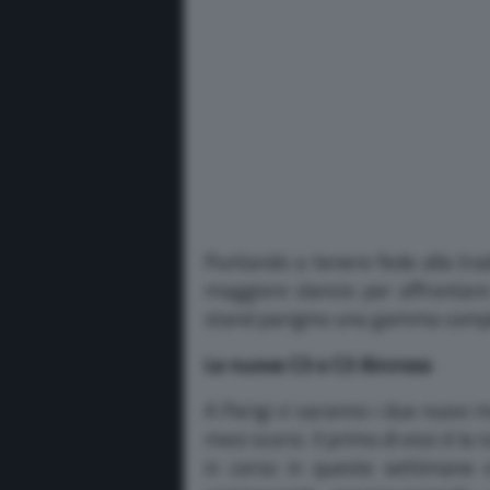
Puntando a tenere fede alla tra
maggiore slancio per affrontare
stand parigino una gamma compl
Le nuove C3 e C3 Aircross
A Parigi ci saranno i due nuovi 
mesi scorsi. Il primo di essi è la
in corso in queste settimane 