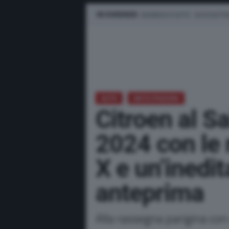
IN EVIDENZA
BUSINESS E FLOTTE
AUTO ELETTR
AUTO
ANTICIPAZIONI
Citroen al Sa
2024 con le 
X e un’inedit
anteprima
Alla rassegna parigina co