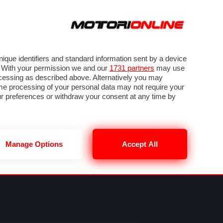
ORA
SEGUICI SU
VIDEO
TECH
GUIDE E UTILITÀ
NING
RENDERING
PNEUMATICI
TRAFFICO
que identifiers and standard information sent by a device
. With your permission we and our
1731 partners
may use
ocessing as described above. Alternatively you may
me processing of your personal data may not require your
our preferences or withdraw your consent at any time by
Manage Options
Accept All