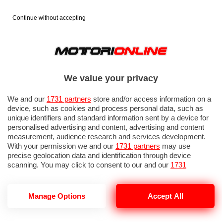
Continue without accepting
We value your privacy
We and our
1731 partners
store and/or access information on a
device, such as cookies and process personal data, such as
unique identifiers and standard information sent by a device for
personalised advertising and content, advertising and content
measurement, audience research and services development.
With your permission we and our
1731 partners
may use
precise geolocation data and identification through device
scanning. You may click to consent to our and our
1731
partners
’ processing as described above. Alternatively you may
access more detailed information and change your preferences
before consenting or to refuse consenting. Please note that
Manage Options
Accept All
some processing of your personal data may not require your
NAUTICA
consent, but you have a right to object to such processing. Your
Ferretti Yachts Infynito 80: la prova
preferences will apply to this website only. You can change