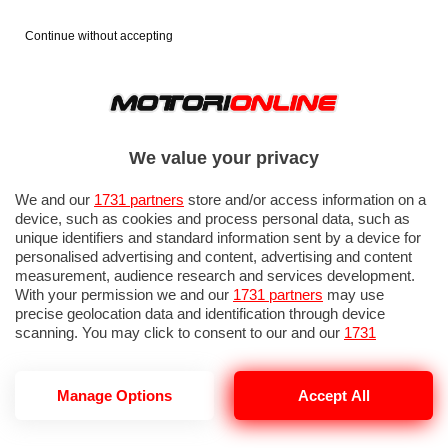
Continue without accepting
We value your privacy
We and our
1731 partners
store and/or access information on a
device, such as cookies and process personal data, such as
unique identifiers and standard information sent by a device for
personalised advertising and content, advertising and content
measurement, audience research and services development.
With your permission we and our
1731 partners
may use
precise geolocation data and identification through device
scanning. You may click to consent to our and our
1731
partners
’ processing as described above. Alternatively you may
access more detailed information and change your preferences
before consenting or to refuse consenting. Please note that
Manage Options
Accept All
some processing of your personal data may not require your
AUTO
PRIMO PIANO
consent, but you have a right to object to such processing. Your
FIA: Valerio Iachizzi nuovo
preferences will apply to this website only. You can change