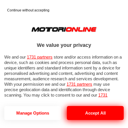
Continue without accepting
We value your privacy
We and our
1731 partners
store and/or access information on a
device, such as cookies and process personal data, such as
unique identifiers and standard information sent by a device for
personalised advertising and content, advertising and content
measurement, audience research and services development.
With your permission we and our
1731 partners
may use
precise geolocation data and identification through device
scanning. You may click to consent to our and our
1731
partners
’ processing as described above. Alternatively you may
access more detailed information and change your preferences
before consenting or to refuse consenting. Please note that
Manage Options
Accept All
some processing of your personal data may not require your
AUTO
HYUNDAI
consent, but you have a right to object to such processing. Your
Hyundai: il Namyang R&D Center per
preferences will apply to this website only. You can change