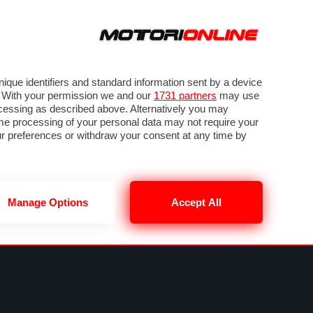
ORA
SEGUICI SU
VIDEO
TECH
GUIDE E UTILITÀ
NING
RENDERING
PNEUMATICI
TRAFFICO
que identifiers and standard information sent by a device
. With your permission we and our
1731 partners
may use
ocessing as described above. Alternatively you may
me processing of your personal data may not require your
our preferences or withdraw your consent at any time by
Manage Options
Accept All