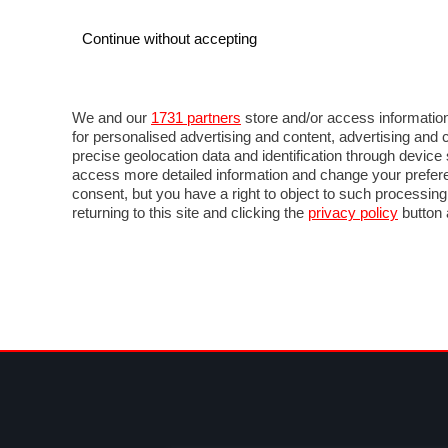
Continue without accepting
AUTO
MOTO
COMMERCIALI
FOR
NOTIZIE
ANTICIPAZIONI
SALONI
PROVE 
We and our
1731 partners
store and/or access information
for personalised advertising and content, advertising a
precise geolocation data and identification through devic
access more detailed information and change your prefere
consent, but you have a right to object to such processin
returning to this site and clicking the
privacy policy
button 