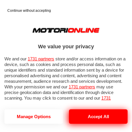
Continue without accepting
We value your privacy
We and our
1731 partners
store and/or access information on a
device, such as cookies and process personal data, such as
unique identifiers and standard information sent by a device for
personalised advertising and content, advertising and content
measurement, audience research and services development.
With your permission we and our
1731 partners
may use
precise geolocation data and identification through device
scanning. You may click to consent to our and our
1731
partners
’ processing as described above. Alternatively you may
access more detailed information and change your preferences
before consenting or to refuse consenting. Please note that
Manage Options
Accept All
some processing of your personal data may not require your
AUTO
AUTO STORICHE
consent, but you have a right to object to such processing. Your
Lancia Flaminia Presidenziale
preferences will apply to this website only. You can change