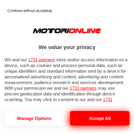
Continue without accepting
We value your privacy
We and our
1731 partners
store and/or access information on a
device, such as cookies and process personal data, such as
unique identifiers and standard information sent by a device for
personalised advertising and content, advertising and content
measurement, audience research and services development.
With your permission we and our
1731 partners
may use
precise geolocation data and identification through device
scanning. You may click to consent to our and our
1731
partners
’ processing as described above. Alternatively you may
access more detailed information and change your preferences
before consenting or to refuse consenting. Please note that
Manage Options
Accept All
some processing of your personal data may not require your
AUTO
PRIMO PIANO
consent, but you have a right to object to such processing. Your
Opel: si celebrano i 60 anni dello
preferences will apply to this website only. You can change