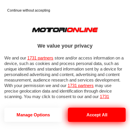
Continue without accepting
We value your privacy
We and our
1731 partners
store and/or access information on a
device, such as cookies and process personal data, such as
unique identifiers and standard information sent by a device for
personalised advertising and content, advertising and content
measurement, audience research and services development.
With your permission we and our
1731 partners
may use
precise geolocation data and identification through device
scanning. You may click to consent to our and our
1731
partners
’ processing as described above. Alternatively you may
access more detailed information and change your preferences
before consenting or to refuse consenting. Please note that
Manage Options
Accept All
some processing of your personal data may not require your
AUTO
MG
consent, but you have a right to object to such processing. Your
MG4 Urban 2026: la nuova porta
preferences will apply to this website only. You can change