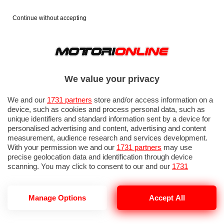
Continue without accepting
We value your privacy
We and our
1731 partners
store and/or access information on a
device, such as cookies and process personal data, such as
unique identifiers and standard information sent by a device for
personalised advertising and content, advertising and content
measurement, audience research and services development.
With your permission we and our
1731 partners
may use
precise geolocation data and identification through device
scanning. You may click to consent to our and our
1731
partners
’ processing as described above. Alternatively you may
access more detailed information and change your preferences
before consenting or to refuse consenting. Please note that
Manage Options
Accept All
some processing of your personal data may not require your
AUTO
PRIMO PIANO
consent, but you have a right to object to such processing. Your
Nissan Formula E Team conquista la
preferences will apply to this website only. You can change