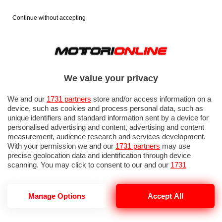
Continue without accepting
We value your privacy
We and our
1731 partners
store and/or access information on a
device, such as cookies and process personal data, such as
unique identifiers and standard information sent by a device for
personalised advertising and content, advertising and content
measurement, audience research and services development.
With your permission we and our
1731 partners
may use
precise geolocation data and identification through device
scanning. You may click to consent to our and our
1731
partners
’ processing as described above. Alternatively you may
access more detailed information and change your preferences
before consenting or to refuse consenting. Please note that
Manage Options
Accept All
NISSAN
some processing of your personal data may not require your
consent, but you have a right to object to such processing. Your
preferences will apply to this website only. You can change