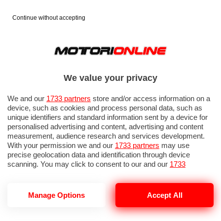
Continue without accepting
We value your privacy
We and our
1733 partners
store and/or access information on a
device, such as cookies and process personal data, such as
unique identifiers and standard information sent by a device for
personalised advertising and content, advertising and content
measurement, audience research and services development.
With your permission we and our
1733 partners
may use
precise geolocation data and identification through device
scanning. You may click to consent to our and our
1733
partners
’ processing as described above. Alternatively you may
access more detailed information and change your preferences
before consenting or to refuse consenting. Please note that
Manage Options
Accept All
some processing of your personal data may not require your
AUTO
CONCEPT CAR
consent, but you have a right to object to such processing. Your
Opel Corsa GSE Vision Gran Turismo,
preferences will apply to this website only. You can change