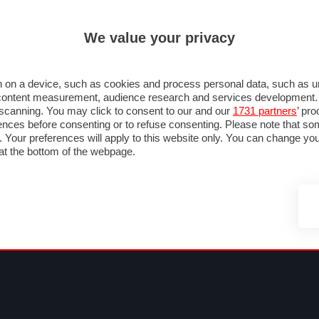
ULTIM'
We value your privacy
MULA 1
MOTOMONDIALE
NAUTICA
LISTINO
ANNUNCI
FOTO
SU STRADA
FOTO & VIDEO
MOTORSPORT
ECOLOGIA
SICUREZZA
TU
 on a device, such as cookies and process personal data, such as uni
nd content measurement, audience research and services development
e scanning. You may click to consent to our and our
1731 partners
’ pr
nces before consenting or to refuse consenting. Please note that so
g. Your preferences will apply to this website only. You can change y
at the bottom of the webpage.