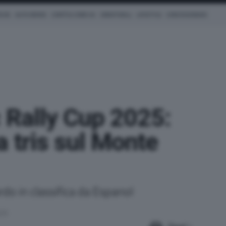
ICHE
AUTO IBRIDE
COM'È & COME VA
SMARTWALL
LIFESTYLE
CONCESSIONARI
c Rally Cup 2025:
a tris sul Monte
tardo in classifica da Espanol
025