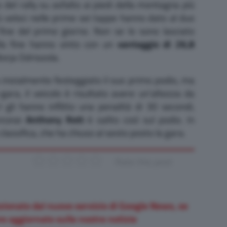
del rally su asfalto ai piedi della montagna più
iù veloci nelle prime sei tappe hanno dato al duo
fine del primo giorno. Non se lo sono lasciato
alla fine hanno vinto con un
vantaggio di 26,8
Borja Odriozola.
inizialmente festeggiato il suo primo podio, ma
gara, il veicolo è risultato avere un’altezza da
i gli hanno inflitto una penalità di 30 secondi,
ancese
Anthony Rott
è salito così sul podio. In
n classifica, che ha chiuso al sesto posto la gara.
Rate this post
zionato dal nuovo servizio di Google News, se
e aggiornato sulle nostre notizie