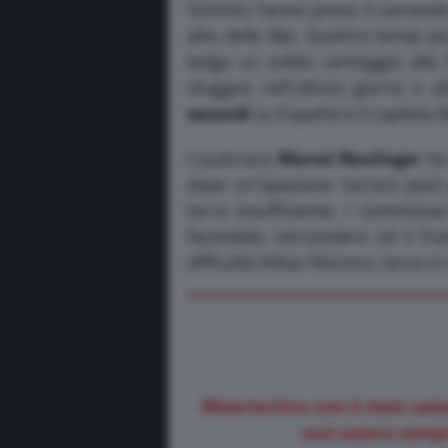
Schmitz hanno preso il comando 
alta delle Alpi. Quattro tempi p
belga un solido vantaggio alla 
sfuggire nell’ultimo giorno e 
secondi
su Español e il copilota 
L’austriaco
Marcel Neulinger
ha 
dopo un’ispezione tecnica post-
terra insufficiente. I commissar
facendolo retrocedere ed il fr
difficoltà Kiliian Nierenz, terzo i
Motorionline.com è stato sele
vuoi essere sempr