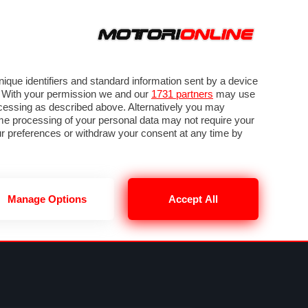
ORA
SEGUICI SU
VIDEO
TECH
GUIDE E UTILITÀ
NING
RENDERING
PNEUMATICI
TRAFFICO
que identifiers and standard information sent by a device
. With your permission we and our
1731 partners
may use
ocessing as described above. Alternatively you may
me processing of your personal data may not require your
our preferences or withdraw your consent at any time by
Manage Options
Accept All