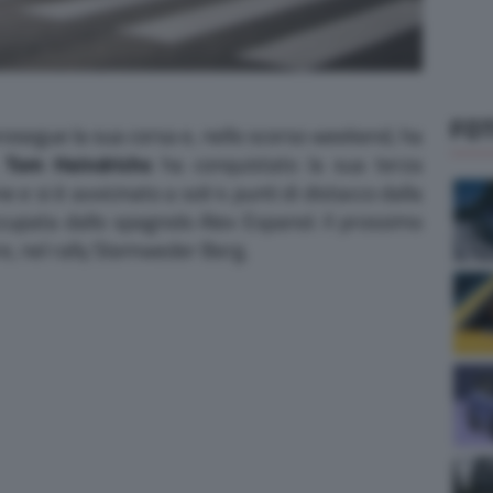
FO
osegue la sua corsa e, nello scorso weekend, ha
.
Tom Heindrichs
ha conquistato la sua terza
e e si è avvicinato a soli 4 punti di distacco dalla
ccupata dallo spagnolo Alex Espanol. Il prossimo
, nel rally Stemweder Berg.