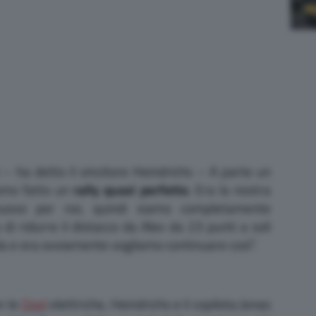
 – ha detto il vincitore Heindrichs – A parte un
amo fatto un
rally quasi perfetto
. Era la nostra
nuovo per noi, quindi siamo completamente
 di ridurre il distacco da Alex da 23 punti a soli
a e ora ovviamente vogliamo continuare così”.
n le
Opel
elettriche, Heindrichs e il copilota Jonas