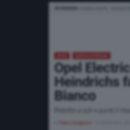
IN EVIDENZA
BUSINESS E FLOTTE
AUTO ELETTR
AUTO
AUTO ELETTRICHE
Opel Electri
Heindrichs f
Bianco
Ridotto a soli 4 punti il ri
di
Fabio Cavagnera
12 Settembre, 2