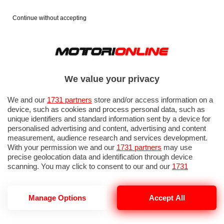
Continue without accepting
We value your privacy
We and our
1731 partners
store and/or access information on a
device, such as cookies and process personal data, such as
unique identifiers and standard information sent by a device for
personalised advertising and content, advertising and content
measurement, audience research and services development.
With your permission we and our
1731 partners
may use
precise geolocation data and identification through device
scanning. You may click to consent to our and our
1731
partners
’ processing as described above. Alternatively you may
access more detailed information and change your preferences
before consenting or to refuse consenting. Please note that
Manage Options
Accept All
some processing of your personal data may not require your
AUTO
PIRELLI
consent, but you have a right to object to such processing. Your
Pirelli P Zero equipaggia la nuova
preferences will apply to this website only. You can change