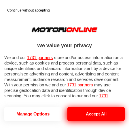
Continue without accepting
We value your privacy
We and our
1731 partners
store and/or access information on a
device, such as cookies and process personal data, such as
unique identifiers and standard information sent by a device for
personalised advertising and content, advertising and content
measurement, audience research and services development.
With your permission we and our
1731 partners
may use
precise geolocation data and identification through device
scanning. You may click to consent to our and our
1731
partners
’ processing as described above. Alternatively you may
access more detailed information and change your preferences
before consenting or to refuse consenting. Please note that
Manage Options
Accept All
some processing of your personal data may not require your
AUTO
ANTICIPAZIONI
consent, but you have a right to object to such processing. Your
Porsche 911 GT3 RS, possibile
preferences will apply to this website only. You can change