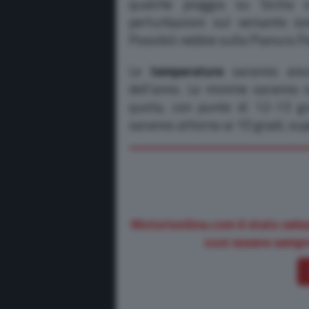
qualche pioggia su Sicilia
perturbazioni sul versante io
Possibili nebbie sulla Pianura P
Le
temperature
saranno ancor
dell’anno. Le minime saranno su
quota, con punte di 12-13 gr
saranno attorno ai 10 gradi, su
Motorionline.com è stato sele
vuoi essere sempr