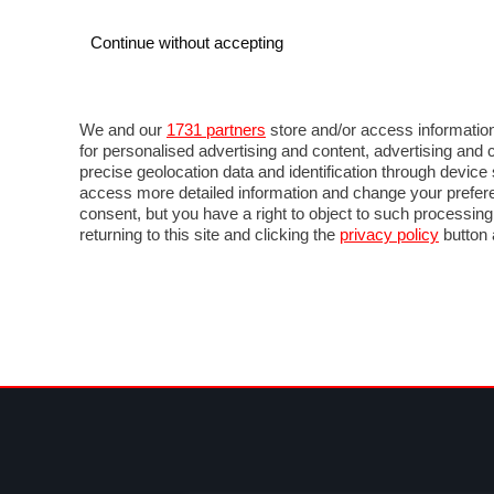
Continue without accepting
AUTO
MOTO
COMMERCIALI
FO
NOTIZIE
ANTICIPAZIONI
SALONI
PROVE 
We and our
1731 partners
store and/or access information
for personalised advertising and content, advertising a
precise geolocation data and identification through devic
access more detailed information and change your prefere
consent, but you have a right to object to such processin
returning to this site and clicking the
privacy policy
button 