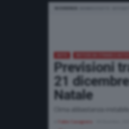
IN EVIDENZA
BUSINESS E FLOTTE
AUTO ELET
AUTO
NOTIZIE DA STRADE E AUT
Previsioni t
21 dicembre
Natale
Clima abbastanza instabil
di
Fabio Cavagnera
18 Dicembre, 20