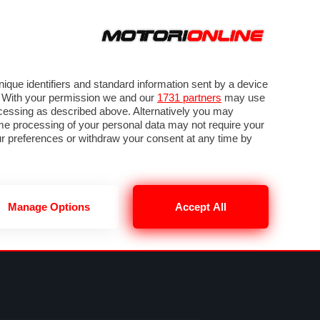
ORA
SEGUICI SU
OTO
VIDEO
TECH
GUIDE E UTILITÀ
NING
RENDERING
PNEUMATICI
TRAFFICO
que identifiers and standard information sent by a device
. With your permission we and our
1731 partners
may use
ocessing as described above. Alternatively you may
me processing of your personal data may not require your
our preferences or withdraw your consent at any time by
Manage Options
Accept All