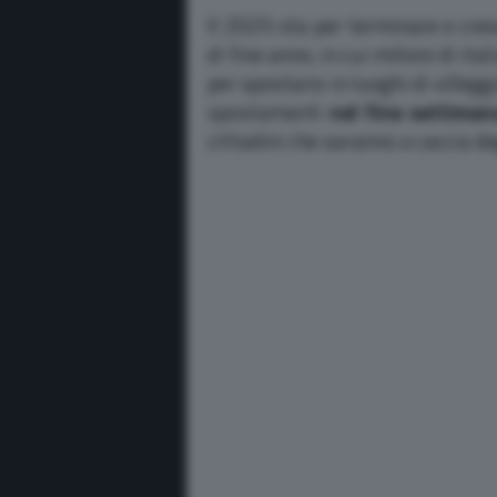
Il 2025 sta per terminare e cresc
di fine anno, in cui milioni di it
per spostarsi in luoghi di villegg
spostamenti
nel fine settiman
cittadini che saranno a caccia deg