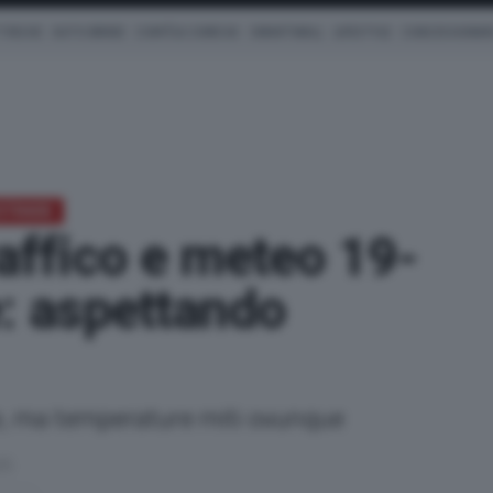
TRICHE
AUTO IBRIDE
COM'È & COME VA
SMARTWALL
LIFESTYLE
CONCESSIONAR
OSTRADE
raffico e meteo 19-
: aspettando
e, ma temperature miti ovunque
25