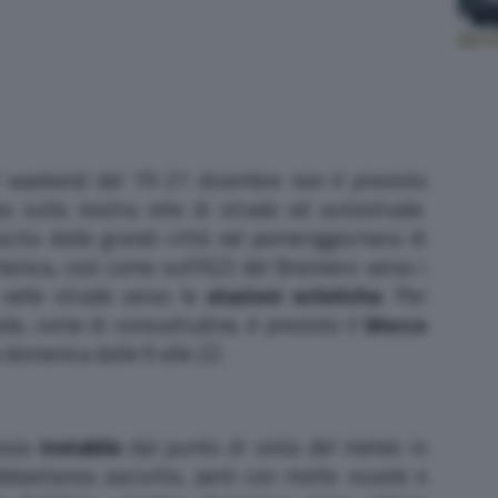
el weekend del 19-21 dicembre non è previsto
so sulla nostra rete di strade ed autostrade.
cita dalle grandi città nel pomeriggio/sera di
enica, così come sull’A22 del Brennero verso i
nelle strade verso le
stazioni sciistiche
. Per
vole, come di consuetudine, è previsto il
blocco
domenica dalle 9 alle 22.
anza
instabile
dal punto di vista del meteo in
 abbastanza asciutto, però con molte nuvole e