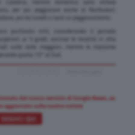
 e Calabria, mentre domenica sono attese
nico, per poi peggiorare anche al Nordovest.
adana, poi da lunedì ci sarà un peggioramento.
a piuttosto miti, considerando il periodo
periori ai 5 gradi, escluse le località in alta
adi sulle isole maggiori, mentre le massime
perando quota 15° al Sud.
Rate this post
zionato dal nuovo servizio di Google News, se
e aggiornato sulle nostre notizie
SEGUICI QUI