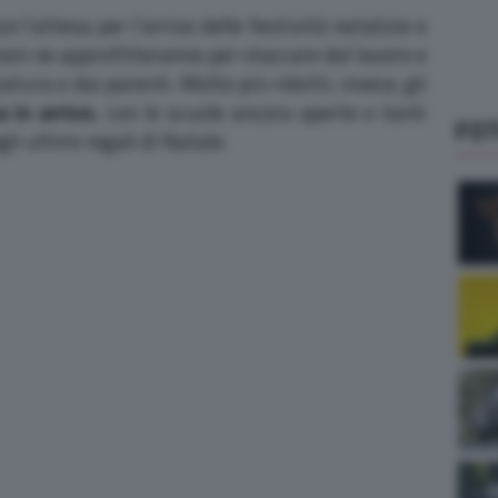
e l’attesa per l’arrivo delle festività natalizie e
aliani ne approfitteranno per staccare dal lavoro e
iatura o dai parenti. Molto più ridotti, invece, gli
a in arrivo
, con le scuole ancora aperte e tanti
FO
li ultimi regali di Natale.