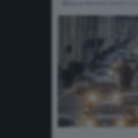
Aggiungi Motorionline ai preferiti su G