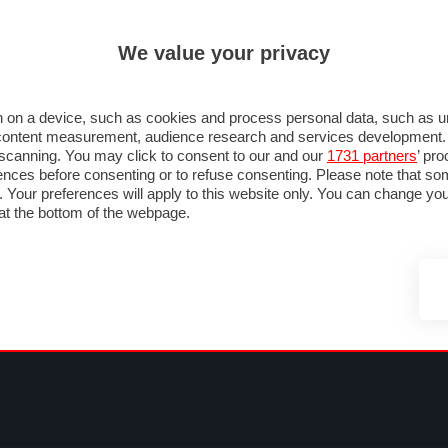
ULTIM'
We value your privacy
RMULA 1
MOTOMONDIALE
NAUTICA
LISTINO
ANNUNCI
F
SU STRADA
FOTO & VIDEO
MOTORSPORT
ECOLOGIA
SICUREZZA
TU
 on a device, such as cookies and process personal data, such as uni
nd content measurement, audience research and services development
e scanning. You may click to consent to our and our
1731 partners
’ pr
nces before consenting or to refuse consenting. Please note that so
g. Your preferences will apply to this website only. You can change y
at the bottom of the webpage.