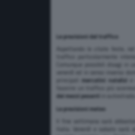
Le previsioni del traffico
Aspettando le citate feste, n
traffico particolarmente inten
Comunque possibili disagi in us
venerdì ed in senso inverso dom
principali
mercatini natalizi
e 
favorire un traffico più scorre
dei mezzi pesanti
in autostrada 
Le previsioni meteo
Il fine settimana sarà abbast
Italia. Venerdì e sabato sarà