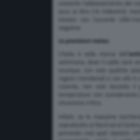
costante l’abbassamento dei cos
euro al litro (-6 millesimi), me
iniziato con l’accordo USA-Ir
negative.
Le previsioni meteo
L’Italia è nella morsa dell’
anti
settimana, dove il caldo sarà a
ovunque, con solo qualche poss
regioni meridionali e con afa 
rovente, non solo durante il
temperature non scenderanno p
situazione critica.
Infatti, se le massime tocche
soprattutto al Nord ed al Centro
portando così quel classico re