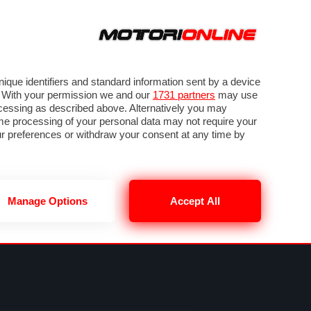
ORA
SEGUICI SU
VIDEO
TECH
GUIDE E UTILITÀ
NING
RENDERING
PNEUMATICI
TRAFFICO
que identifiers and standard information sent by a device
. With your permission we and our
1731 partners
may use
ocessing as described above. Alternatively you may
me processing of your personal data may not require your
our preferences or withdraw your consent at any time by
Manage Options
Accept All