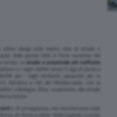
attesi disagi sulla nostra rete di strade e
uscita dalle grandi città in forte aumento dal
la serata. Le
strade e autostrade più trafficate
alneari e i laghi: dall’A4 verso il Lago di Garda e
l’A8/A9 per i laghi lombardi, passando per le
’A14 Adriatica e l’A2 del Mediterraneo. Con la
ell’A1 a Bologna. Oltre, ovviamente, alle strade
lità turistiche.
certi
e, di conseguenza, non mancheranno code
a Roma, da Torino a Udine. Nella Capitale, è anche