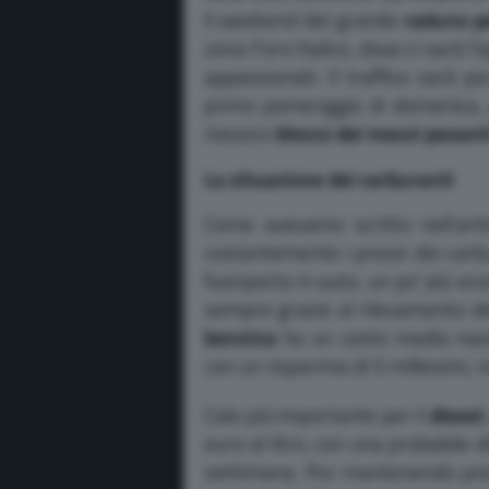
il weekend del grande
raduno pe
zona Foro Italico, dove ci sarà l
appassionati. Il traffico sarà p
primo pomeriggio di domenica, p
classico
blocco dei mezzi pesant
La situazione dei carburanti
Come avevamo scritto nell’arti
costantemente i prezzi dei carbu
fuoriporta in auto, un po’ più ec
sempre grazie al rilevamento del
benzina
ha un costo medio nazio
con un risparmio di 5 millesimi, ri
Calo più importante per il
diesel
euro al litro, con una probabile d
settimana. Pur mantenendo prez