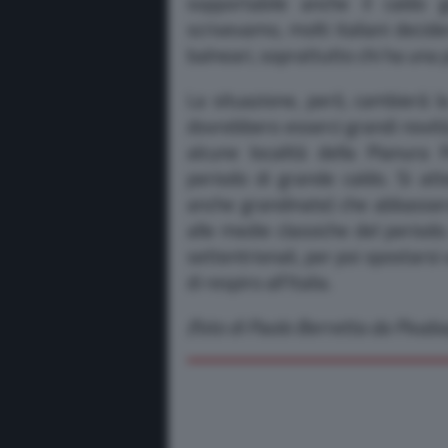
sopportabile anche il caldo 
scrivevamo, molti italiani decide
balneari, soprattutto chi ha una 
La situazione, però, cambierà 
dovrebbero esserci grandi novità
alcune località della Pianura
periodo di grande caldo. Si a
anche grandinate) che abbasser
alle medie classiche del periodo
settentrionali, per poi spostarsi
di respiro all’Italia.
(foto di Paolo Berretta da Pixaba