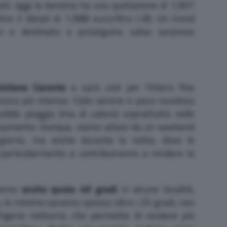
ti: oggi la benzina ha una quotazione di 1,907
ntre il diesel di 1,988 euro/litro (-8). Un trend
an e destinato a proseguire, salvo sorprese
ciclone Caronte
e sarà così per l’intero fine
ncora più intenso. Cielo sereno o poco nuvoloso
ibile pioggia (ma di calore) soprattutto nelle
in aumento. Dunque, siamo attesi da un weekend
 giorno, ma anche durante la notte, dove le
articolarmente e contribuiranno a rendere la
ranno
anche quota 40 gradi
in alcune località,
, le minime saranno spesso oltre i 25 gradi, non
frigerio notturno, che permette di rendere più