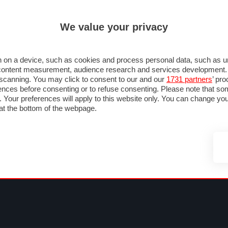
ULTIM'
We value your privacy
MULA 1
MOTOMONDIALE
NAUTICA
LISTINO
ANNUNCI
FOTO
SU STRADA
FOTO & VIDEO
MOTORSPORT
ECOLOGIA
SICUREZZA
TU
 on a device, such as cookies and process personal data, such as uni
nd content measurement, audience research and services development
e scanning. You may click to consent to our and our
1731 partners
’ pr
nces before consenting or to refuse consenting. Please note that so
g. Your preferences will apply to this website only. You can change y
at the bottom of the webpage.