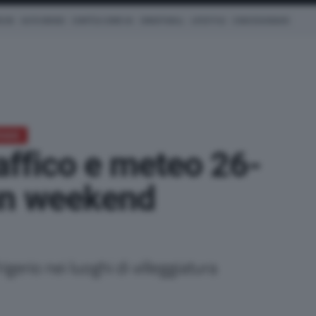
ICHE
AUTO IBRIDE
COM'È & COME VA
SMARTWALL
LIFESTYLE
CONCESSIONARI
TRADE
raffico e meteo 26-
un weekend
rigerio nei luoghi di villeggiatura