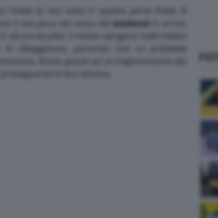
 l’Italia (e non solo) in questa parte finale di
vrà il suo picco nel corso del
weekend
in arrivo,
n alcune località. Il meteo spingerà molti italiani
i di villeggiatura, portando così un probabile
FO
 settimana. Anche grazie ad un miglioramento dei
o proseguendo la loro discesa.