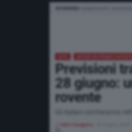
IN EVIDENZA
BUSINESS E FLOTTE
AUTO ELETTR
AUTO
NOTIZIE DA STRADE E AUTOS
Previsioni t
28 giugno: 
rovente
Gli italiani cercheranno ref
di
Fabio Cavagnera
26 Giugno, 2026