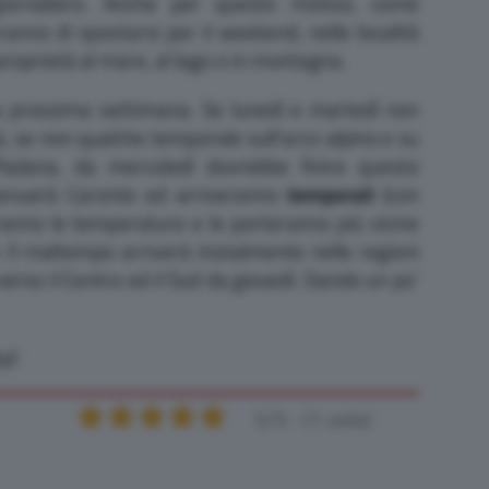
giornaliero. Anche per questo motivo, come
ranno di spostarsi per il weekend, nelle località
proprietà al mare, al lago o in montagna.
la prossima settimana. Se lunedì e martedì non
, se non qualche temporale sull’arco alpino e su
 Padana, da mercoledì dovrebbe finire questo
ttenuerà Caronte ed arriveranno
temporali
(con
anno le temperature e le porteranno più vicine
. Il maltempo arriverà inizialmente nelle regioni
 verso il Centro ed il Sud da giovedì. Dando un po’
y)
5/5 - (1 vote)