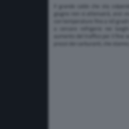
Il grande caldo che sta colpendo
giugno non si attenuerà, anzi vi
con temperature fino a 40 gradi i
a cercare refrigerio nei luogh
aumento del traffico per il fine
prezzi dei carburanti, che stann