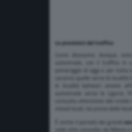
Le previsioni del traffico
Come dicevamo, dunque, sono 
autostrade, con il traffico in 
pomeriggio di oggi e per tutta 
saranno quelle verso le località b
le località balneari venete al
autostrade verso la Liguria, l
consueta attenzione allo snodo d
statali locali, nei pressi delle loca
È anche il periodo dei grandi
con
nelle città coinvolte: da Milano 