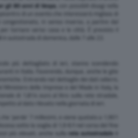
r gli 80 anni di Vespa
, con possibili disagi nella
’epicentro di un evento che interesserà migliaia di
oi congestionato, in senso inverso, a partire dal
er tornare verso casa e le città. È previsto il
i
in autostrada di domenica, dalle 7 alle 22.
colo più dettagliato di ieri, stanno scendendo
ranti in Italia. Favorendo, dunque, anche le gite
onomiche. Entrando nel dettaglio dei dati odierni,
 Ministero delle Imprese e del Made in Italy, la
nale di 1,814 euro al litro sulla rete stradale,
spetto al dato rilevato nella giornata di ieri.
, che ‘perde’ 7 millesimi, e viene quotato a 1,901
iscesa sotto la soglia di 1,9 €/l nel corso del fine
zi più elevati, anche sulla
rete autostradale
è