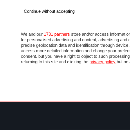
Continue without accepting
AUTO
MOTO
COMMERCIALI
FOR
NOTIZIE
ANTICIPAZIONI
SALONI
PROVE 
We and our
1731 partners
store and/or access information
for personalised advertising and content, advertising a
precise geolocation data and identification through devic
access more detailed information and change your prefere
consent, but you have a right to object to such processin
returning to this site and clicking the
privacy policy
button 