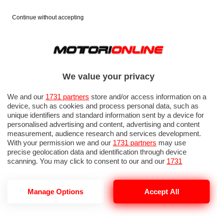
Continue without accepting
We value your privacy
We and our
1731 partners
store and/or access information on a
device, such as cookies and process personal data, such as
unique identifiers and standard information sent by a device for
personalised advertising and content, advertising and content
measurement, audience research and services development.
With your permission we and our
1731 partners
may use
precise geolocation data and identification through device
scanning. You may click to consent to our and our
1731
partners
’ processing as described above. Alternatively you may
access more detailed information and change your preferences
before consenting or to refuse consenting. Please note that
Manage Options
Accept All
some processing of your personal data may not require your
NAUTICA
consent, but you have a right to object to such processing. Your
Zipwake: la prova del sistema di
preferences will apply to this website only. You can change