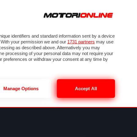
ORA
SEGUICI SU
VIDEO
TECH
GUIDE E UTILITÀ
NING
RENDERING
PNEUMATICI
TRAFFICO
que identifiers and standard information sent by a device
. With your permission we and our
1731 partners
may use
ocessing as described above. Alternatively you may
me processing of your personal data may not require your
our preferences or withdraw your consent at any time by
Manage Options
Accept All