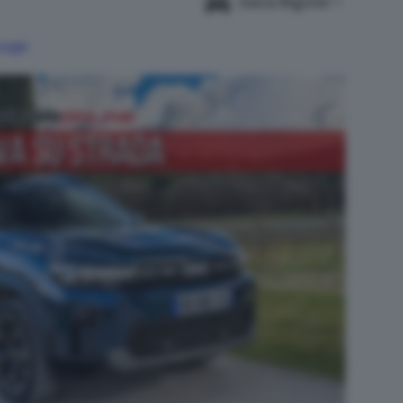
Dacia Bigster
oogle