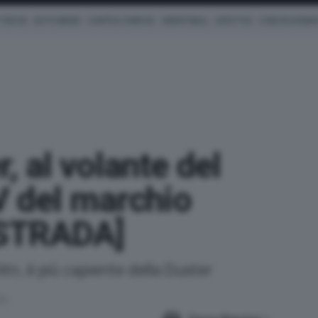
TRICHE
AUTO IBRIDE
COM'È & COME VA
SMARTWALL
LIFESTYLE
CONCESSIONAR
, al volante del
 del marchio
STRADA]
tri, è più capiente della Duster
25