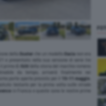
FO
zione della
Duster
che un modello
Dacia
non era
1 e presentato nella sua versione di serie tre
 il primo
C-SUV
della storia del marchio romeno
dinabile da tempo, arriverà finalmente nei
simo porte aperte previsto per il
10-11 maggio
.
otuto testarlo per la prima volta sulle strade
vence
in Francia e queste sono le nostre prime