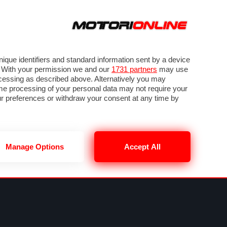
ORA
SEGUICI SU
OTO
VIDEO
TECH
GUIDE E UTILITÀ
NING
RENDERING
PNEUMATICI
TRAFFICO
que identifiers and standard information sent by a device
. With your permission we and our
1731 partners
may use
ocessing as described above. Alternatively you may
me processing of your personal data may not require your
our preferences or withdraw your consent at any time by
Manage Options
Accept All