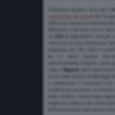
Possiamo davvero dire che il
D
rivoluzione dei brand
del Grupp
nella sua massima espressione,
Abbiamo a che fare con un vero
un
SUV
di segmento C (che per m
mercato). Le sue dimensioni fan
larghezza da 1,81 metri e un’al
da 2,7 metri. Queste misur
estremamente scolpito, come gi
casa. Il
Bigster
, però, può esser
arrivi sulle nostre strade dopo D
a presentare il rinnovato stil
confermato durante un incontr
delle vendite, marketing e oper
esigenze moderne dei consumator
differenziandosi allo stesso te