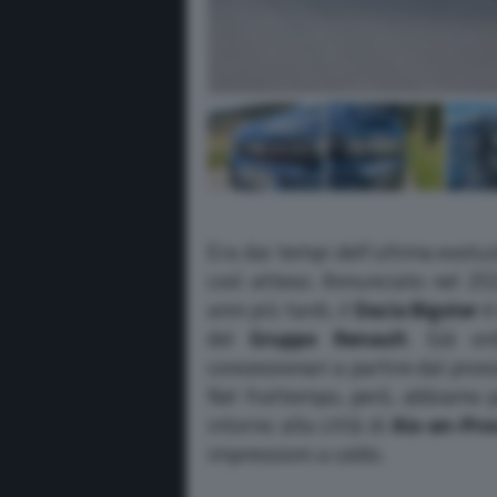
Era dai tempi dell’ultima evolu
così atteso. Annunciato nel 202
anni più tardi, il
Dacia Bigster
è
del
Gruppo Renault
. Già or
concessionari a partire dal pros
Nel frattempo, però, abbiamo p
intorno alla città di
Aix-en-Pro
impressioni a caldo.