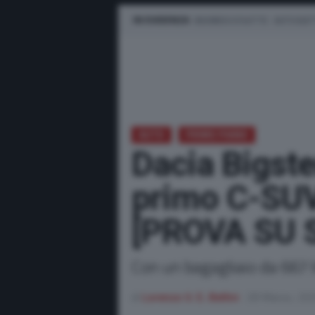
IN EVIDENZA
BUSINESS E FLOTTE
AUTO ELET
AUTO
PRIMO PIANO
Dacia Bigster
primo C-SUV
[PROVA SU 
Con un bagagliaio da 667 li
di
Lorenzo V. E. Bellini
28 Marzo, 20