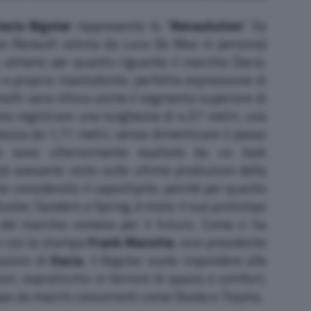
acia Bigster
rappresenta la “
Renaulution
” (la
o Renault voluta da Luca De Meo in persona)
 almeno per quanto riguarda il marchio Dacia.
 e proprio mastodonte, perfetta espressione di
olti versi sfiora anche il segmento superiore di
no registrare una lunghezza di 4,57 metri, una
tezza da 1,71 metri, senza dimenticare il passo
e sono ulteriormente esaltate da un look
à avevamo visto sulle ultime produzioni della
ne considerato il capostipite, perché per quanto
uster, Sandero e Spring, è stato il suo prototipo
e del marchio romeno per il futuro. Come ci ha
o con la stampa
Frank Marotte
, vice-presidente
azioni di
Dacia
, il Bigster vuole rispondere alle
i, soprattutto in termini di spazio e comfort,
mpo da marchi concorrenti come Skoda e Toyota.