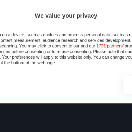
ULTIM'
We value your privacy
RMULA 1
MOTOMONDIALE
NAUTICA
LISTINO
ANNUNCI
F
SU STRADA
FOTO & VIDEO
MOTORSPORT
ECOLOGIA
SICUREZZA
TU
 on a device, such as cookies and process personal data, such as uni
nd content measurement, audience research and services development
e scanning. You may click to consent to our and our
1731 partners
’ pr
nces before consenting or to refuse consenting. Please note that so
g. Your preferences will apply to this website only. You can change y
at the bottom of the webpage.