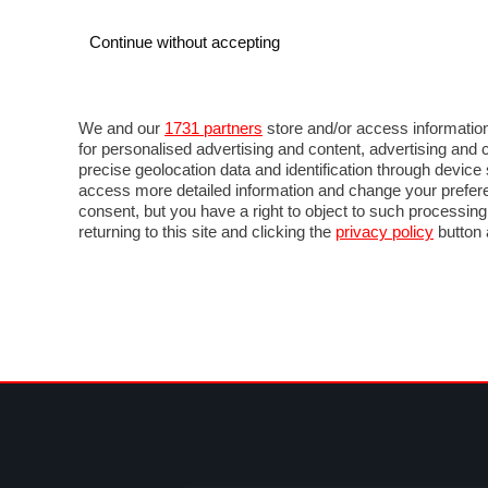
Continue without accepting
AUTO
MOTO
COMMERCIALI
FO
NOTIZIE
ANTICIPAZIONI
SALONI
PROVE 
We and our
1731 partners
store and/or access information
for personalised advertising and content, advertising a
precise geolocation data and identification through devic
access more detailed information and change your prefere
consent, but you have a right to object to such processin
returning to this site and clicking the
privacy policy
button 