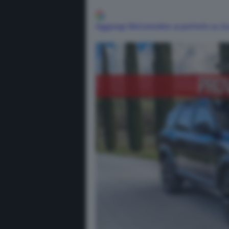
Aggiungi Motorionline ai preferiti su G