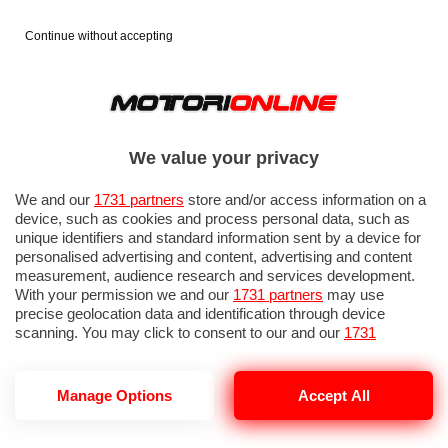
Continue without accepting
We value your privacy
We and our
1731 partners
store and/or access information on a
device, such as cookies and process personal data, such as
unique identifiers and standard information sent by a device for
personalised advertising and content, advertising and content
measurement, audience research and services development.
With your permission we and our
1731 partners
may use
precise geolocation data and identification through device
scanning. You may click to consent to our and our
1731
partners
’ processing as described above. Alternatively you may
access more detailed information and change your preferences
before consenting or to refuse consenting. Please note that
Manage Options
Accept All
some processing of your personal data may not require your
AUTO
FERRARI
consent, but you have a right to object to such processing. Your
Ferrari Luce: i social ‘esplodono’, 48
preferences will apply to this website only. You can change