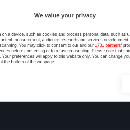
ULTIM'
We value your privacy
MULA 1
MOTOMONDIALE
NAUTICA
LISTINO
ANNUNCI
FOTO
SU STRADA
FOTO & VIDEO
MOTORSPORT
ECOLOGIA
SICUREZZA
TU
 on a device, such as cookies and process personal data, such as uni
nd content measurement, audience research and services development
e scanning. You may click to consent to our and our
1731 partners
’ pr
nces before consenting or to refuse consenting. Please note that so
g. Your preferences will apply to this website only. You can change y
at the bottom of the webpage.