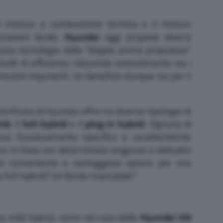
il motore a combustione termica e il motore
zzazioni ibride,
Hyundai
oggi propone diversi
esta tecnologia dalla “doppia anima propulsiva”
livelli di efficienza riducendo notevolmente sia i
ssioni inquinanti. Un beneficio dunque sia per il
ificata di Hyundai offre tre diverse tipologie di
rid
, il
full-hybrid
e il
plug-in hybrid
. Ognuna di
uo funzionamento specifico e caratteristiche
no in linea con determinate esigenze e abitudini
iù conveniente e vantaggioso optare per una
ull-hybrid? Un’ibrida ricaricabile?
e mild-hybrid, come nel caso delle
Hyundai i20