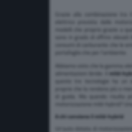
Grazie alla combinazione tra 
elettrico prevista dalle motori
modelli che proprio grazie a qu
sono in grado di offrire elevati 
consumi di carburante che le emi
portafoglio che per l’ambiente.
Abbiamo visto che la gamma elettr
alimentazioni ibride: il
mild-hyb
queste tre tecnologie ha un s
proprie che la rendono più o me
di guida. Ma quando risulta p
motorizzazione mild-hybrid? Una f
A chi conviene il mild-hybrid
Un’auto dotata di motorizzazion