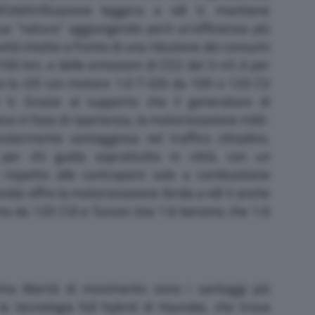
’elettrificazione leggera a 48 V, mantiene
ua “natura” aggiungendo però un’efficienza più
ività intatte a fronte di una riduzione dei consumi
/100 km, e delle emissioni di CO2 del 3-4% è per
to la i20 con motore 1.0 T-GDi da 100 o 120 CV
 V. Grazie al supporto che il generatore di
ce in fase di ripartenza, la motorizzazione mild-
colarmente vantaggiosa nel traffico cittadino.
per chi guida soprattutto in città, con un
 rispetto alle controparti solo a combustione
undai offre la motorizzazione ibrida a 48 V anche
a da 120 CV) e Tucson (sia 1.6 benzina che 1.6
sima libertà di movimento sono i vantaggi più
 la tecnologia full hybrid di Hyundai, che trova