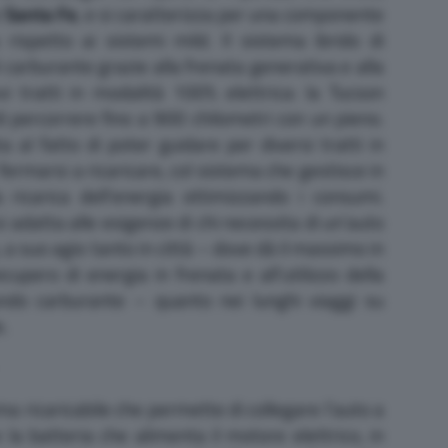
e
Santa Fe
, e si caratterizza per una componente
a rispetto ai sistemi mild. Il sistema ibrido di
 carburante grazie alla frenata generativa e alla
evi tratti in modalità 100% elettrica: la Tucson
i percorrere fino a 900 chilometri con un pieno.
 al fatto di poter guidare per diversi tratti in
fermarsi a ricaricare, col sistema che gestisce in
a ricarica dell’energia ottimizzando i consumi.
si adatta alle esigenze di chi necessita di un’auto
o, a suo agio tanto in città – dove dà il massimo in
ecupero di energia in frenata e all’utilizzo della
ando carburante – quanto nei lunghi viaggi su
.
ema ricaricabile che permette di collegare l’auto a
 la batteria che alimenta il motore elettrico, in