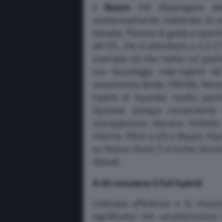
e
Bayon
che dispongono dell
sostanzialmente inalterata la s
elevata. Piacere di guida e sport
del 5%, che si attestano a 4,2 l
esempio ciò che mette sul piat
con tecnologia mild-hybrid 48
avviamento ibrido, l’MHSG, fornis
hybrid di Hyundai risulta parti
Opzione dunque conveniente 
sovrapprezzo davvero limitato
interna. Oltre a i20 e Bayon, Hy
su Nuova Kona (1.0 turbo benzin
diesel).
A chi conviene il full hybrid
L’elevata efficienza e la mas
significativi che caratterizzano