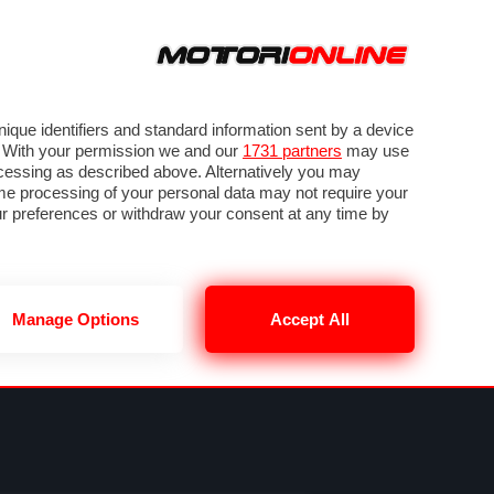
ORA
SEGUICI SU
VIDEO
TECH
GUIDE E UTILITÀ
NING
RENDERING
PNEUMATICI
TRAFFICO
que identifiers and standard information sent by a device
. With your permission we and our
1731 partners
may use
ocessing as described above. Alternatively you may
me processing of your personal data may not require your
our preferences or withdraw your consent at any time by
Manage Options
Accept All