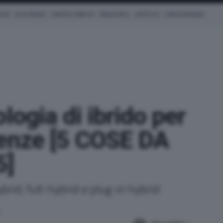
ICHE
AUTO IBRIDE
COM'È & COME VA
SMARTWALL
LIFESTYLE
CONCESSIONARI
logia di ibrido per
genze [5 COSE DA
5]
brid, full-hybrid e plug-in hybrid
3