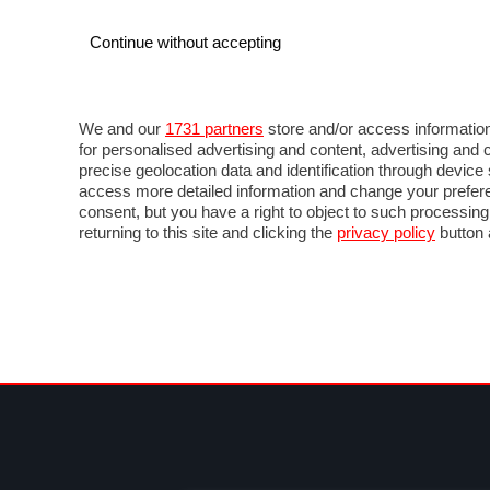
Continue without accepting
AUTO
MOTO
COMMERCIALI
FOR
NOTIZIE
ANTICIPAZIONI
SALONI
PROVE 
We and our
1731 partners
store and/or access information
for personalised advertising and content, advertising a
precise geolocation data and identification through devic
access more detailed information and change your prefere
consent, but you have a right to object to such processin
returning to this site and clicking the
privacy policy
button 