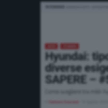
IN EVIDENZA
BUSINESS E FLOTTE
AUTO ELETTR
AUTO
HYUNDAI
Hyundai: tipo
diverse esi
SAPERE – #
Come scegliere tra mild-hy
di
Gaetano Scavuzzo
15 Agosto, 202