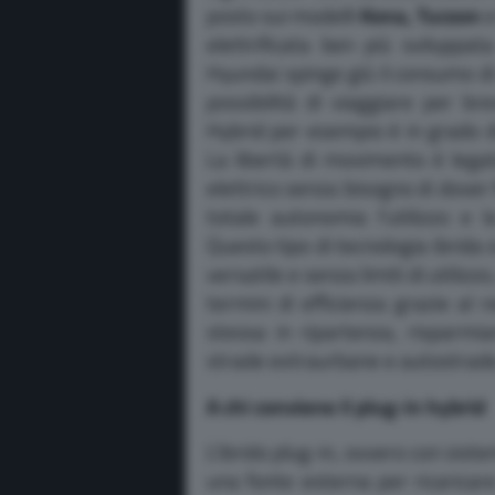
posto sui modelli
Kona, Tucson
elettrificata ben più sviluppat
Hyundai spinge giù il consumo di
possibilità di viaggiare per br
Hybrid per esempio è in grado d
La libertà di movimento è legata
elettrico senza bisogno di dover 
totale autonomia l’utilizzo e l
Questo tipo di tecnologia ibrida 
versatile e senza limiti di utilizz
termini di efficienza grazie al r
stessa in ripartenza, risparmi
strade extraurbane e autostrade
A chi conviene il plug-in hybrid
L’ibrido plug-in, ovvero con sist
una fonte esterna per ricaricare