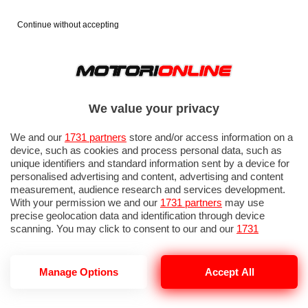
Continue without accepting
We value your privacy
We and our
1731 partners
store and/or access information on a
device, such as cookies and process personal data, such as
unique identifiers and standard information sent by a device for
personalised advertising and content, advertising and content
measurement, audience research and services development.
With your permission we and our
1731 partners
may use
precise geolocation data and identification through device
scanning. You may click to consent to our and our
1731
partners
’ processing as described above. Alternatively you may
access more detailed information and change your preferences
before consenting or to refuse consenting. Please note that
Manage Options
Accept All
some processing of your personal data may not require your
AUTO
JEEP
consent, but you have a right to object to such processing. Your
Jeep Compass: noleggio lungo
preferences will apply to this website only. You can change