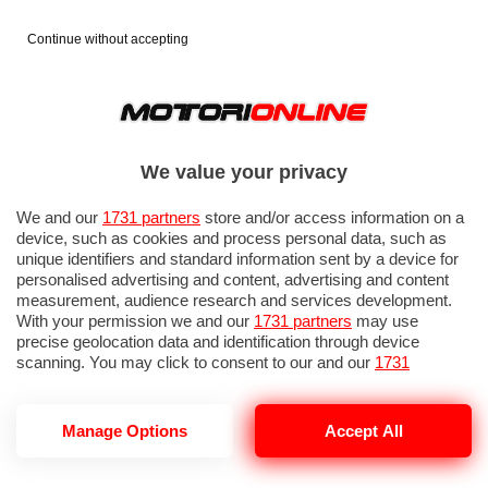
Continue without accepting
We value your privacy
We and our
1731 partners
store and/or access information on a
device, such as cookies and process personal data, such as
unique identifiers and standard information sent by a device for
personalised advertising and content, advertising and content
measurement, audience research and services development.
With your permission we and our
1731 partners
may use
precise geolocation data and identification through device
scanning. You may click to consent to our and our
1731
partners
’ processing as described above. Alternatively you may
access more detailed information and change your preferences
before consenting or to refuse consenting. Please note that
Manage Options
Accept All
some processing of your personal data may not require your
AUTO
MERCATO
consent, but you have a right to object to such processing. Your
Mercato auto in crescita a giugno,
preferences will apply to this website only. You can change