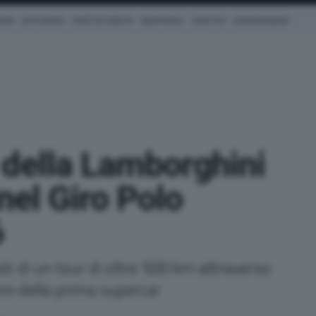
ICHE
AUTO IBRIDE
COM'È & COME VA
SMARTWALL
LIFESTYLE
CONCESSIONARI
 della Lamborghini
nel Giro Polo
6
ti di un tour di oltre 500 km attraverso
anni della prima supercar