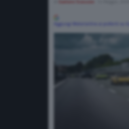
di
Gaetano Scavuzzo
14 Maggio, 202
Aggiungi Motorionline ai preferiti su 