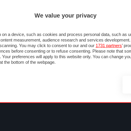
ULTIM'
We value your privacy
MULA 1
MOTOMONDIALE
NAUTICA
LISTINO
ANNUNCI
FOTO
SU STRADA
FOTO & VIDEO
MOTORSPORT
ECOLOGIA
SICUREZZA
TU
 on a device, such as cookies and process personal data, such as uni
nd content measurement, audience research and services development
e scanning. You may click to consent to our and our
1731 partners
’ pr
nces before consenting or to refuse consenting. Please note that so
g. Your preferences will apply to this website only. You can change y
at the bottom of the webpage.