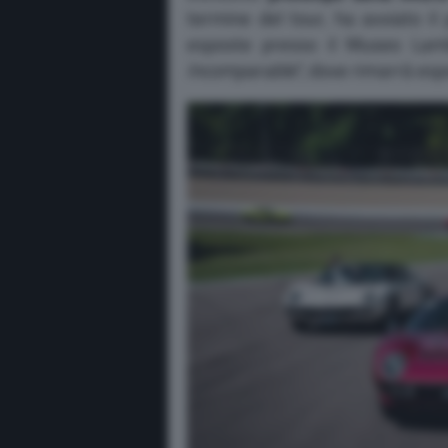
termine del tour, ha avviato il
esposte presso il Museo Lamb
Incomparable
“, dove rimarrà esp