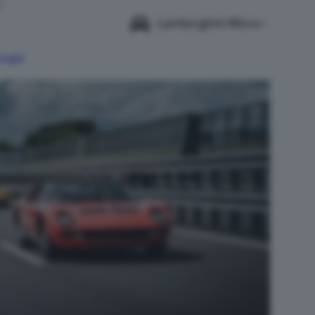
6
Lamborghini Miura
Google