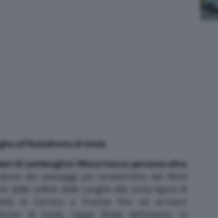
nghe all’Autodromo di Imola
lari di Lamborghini Miura hanno percorso oltre
lcuni dei paesaggi più caratteristici del Nord
ni: dalle colline delle Langhe alla costa ligure di
ittà di Carrara e Firenze fino ad arrivare
rari di Imola, tappa finale dell’evento, in