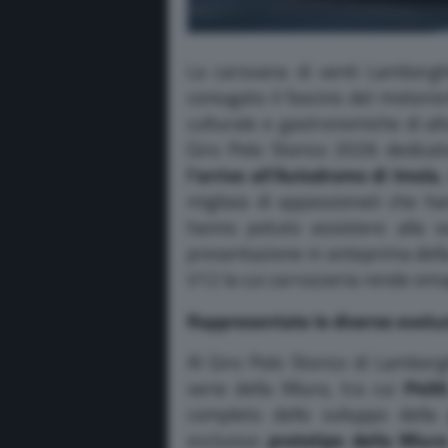
La carovana di venti Lamborgh
coniugato il fascino del motoris
culturale e gastronomiche di alto 
Giro Polo Storico 2026 dedicat
l’arrivo all’Autodromo di Imola
,
migliaia di appassionati che h
hanno potuto assistere alla s
presentazione in anteprima del
V12 la cui carrozzeria rende om
Rappresentate le diverse evoluz
Al Giro Polo Storico di Lamborg
serie della Miura, tra cui
P400
completo dello sviluppo della
esclusivo
prototipo della Miur