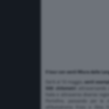
Il tour con venti Miura dalle La
Dal 6 al 10 maggio,
venti esemp
500 chilometri
attraversando a
Italia e attraverso diverse regio
Portofino, passando per le c
all’Autodromo Enzo e Dino Fer