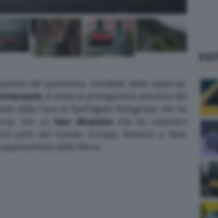
FO
assoluta del panorama mondiale delle supercar,
niversario
, è stata la protagonista assoluta del
ato dalla Casa di Sant’Agata Bolognese che ha
percar con un
tour dinamico
che ha radunato
versi parti del mondo, Europa, America e Asia,
 rappresentato dalla Miura.