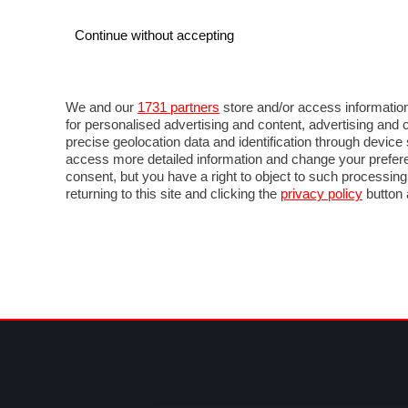
Continue without accepting
AUTO
MOTO
COMMERCIALI
FOR
NOTIZIE
ANTICIPAZIONI
SALONI
PROVE 
We and our
1731 partners
store and/or access information
for personalised advertising and content, advertising a
precise geolocation data and identification through devic
access more detailed information and change your prefere
consent, but you have a right to object to such processin
returning to this site and clicking the
privacy policy
button 