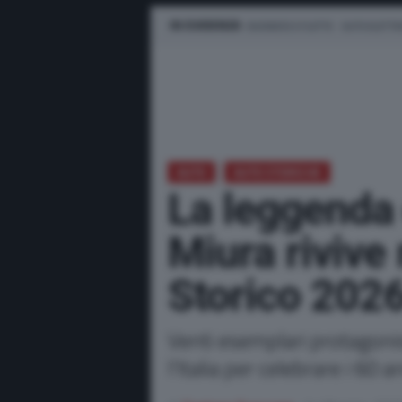
IN EVIDENZA
BUSINESS E FLOTTE
AUTO ELETTR
AUTO
AUTO STORICHE
La leggenda
Miura rivive 
Storico 202
Venti esemplari protagonis
l’Italia per celebrare i 60 