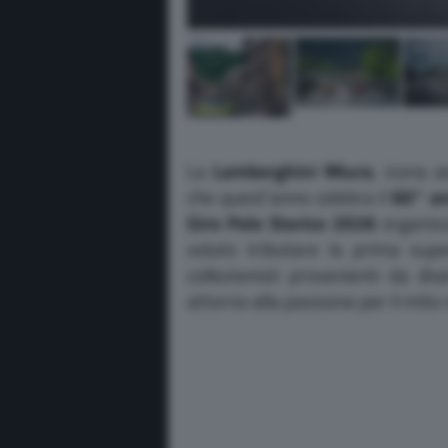
La
Lamborghini Miura
, icona 
che quest’anno celebra il
60° an
Giro Polo Storico 2026
organizz
voluto tributare la prima su
collezionisti provenienti da di
attorno alla passione per il mito