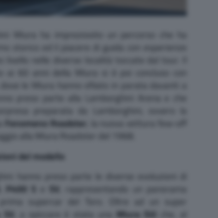
ini Miura ha impreziosito un percorso che ha
mo storico ed il piacere di guida con esperienze
livello nelle diverse località toccate dal tour. Il
o ai 60 anni della Miura si è poi concluso con
 dove le Miura hanno sfilato in parata davanti a
anno preso parte alla Lamborghini Arena e che
orpresa preparata da Lamborghini, ovvero la
la
Fenomeno Roadster
, la nuova vettura few-off
aggio alla Miura Roadster del 1968.
ioni del modello
hini hanno preso parte le diverse evoluzioni di
,
P400 S
e
SV
, rappresentando un panorama
 prima supercar del Toro. Oltre ad un super
a SV
, a spiccare è stata una
Miura SVJ
che, al