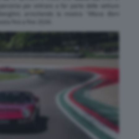
 percorso per entrare a far parte delle vetture
orghini, arricchendo la mostra “
Miura: Born
osta fino a fine 2026.