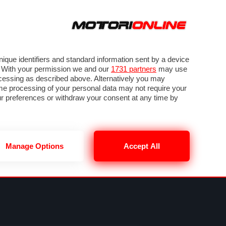
ORA
SEGUICI SU
VIDEO
TECH
GUIDE E UTILITÀ
NING
RENDERING
PNEUMATICI
TRAFFICO
que identifiers and standard information sent by a device
. With your permission we and our
1731 partners
may use
ocessing as described above. Alternatively you may
me processing of your personal data may not require your
our preferences or withdraw your consent at any time by
Manage Options
Accept All