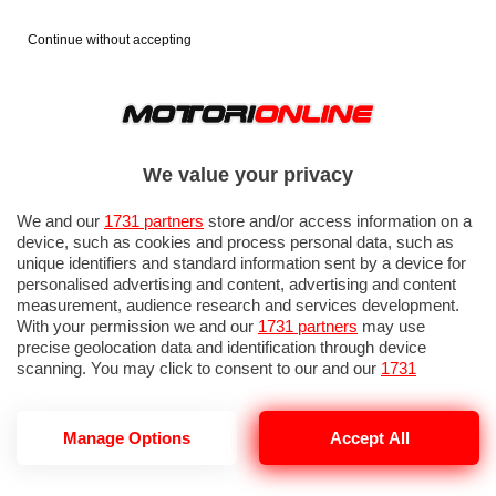
Continue without accepting
We value your privacy
We and our
1731 partners
store and/or access information on a
device, such as cookies and process personal data, such as
unique identifiers and standard information sent by a device for
personalised advertising and content, advertising and content
measurement, audience research and services development.
With your permission we and our
1731 partners
may use
precise geolocation data and identification through device
scanning. You may click to consent to our and our
1731
partners
’ processing as described above. Alternatively you may
access more detailed information and change your preferences
before consenting or to refuse consenting. Please note that
Manage Options
Accept All
some processing of your personal data may not require your
AUTO
EVENTI
consent, but you have a right to object to such processing. Your
Mazda MX-5: è Guinness World
preferences will apply to this website only. You can change