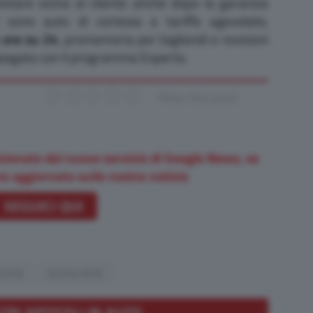
stare vicina al cliente anche dopo la garanzia
ci sono auto di cortesia a tariffe agevolate,
 ore su 24
, promemoria per tagliandi e revisioni
pagata con il programma Experta.
Rate this post
zionato dal nuovo servizio di Google News, se
e aggiornato sulle nostre notizie
SEGUICI QUI
ISSAN
NISSAN MORE
LTRI ARTICOLI IN AUTO