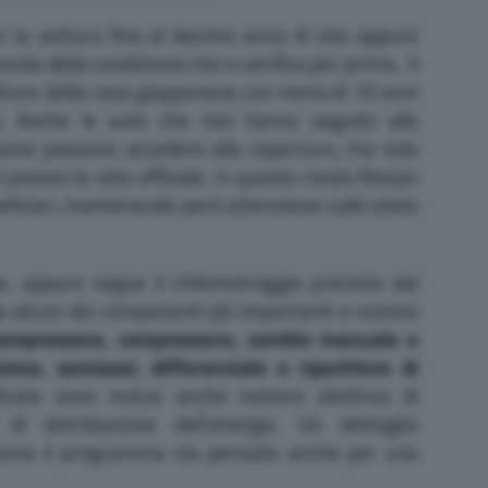
la vettura fino al decimo anno di vita oppure
onda della condizione che si verifica per prima. Il
ture della casa giapponese con meno di 10 anni
. Anche le auto che non hanno seguito alla
zione possono accedere alla copertura, ma solo
ci presso la rete ufficiale. In questo modo Nissan
neficiari, mantenendo però attenzione sullo stato
, oppure segue il chilometraggio previsto dal
 alcuni dei componenti più importanti e costosi
compressore, compressore, cambio manuale e
ione, semiassi, differenziale e ripartitore di
icate sono inclusi anche motore elettrico di
di distribuzione dell’energia. Un dettaglio
a come il programma sia pensato anche per una