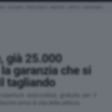
ICHE
AUTO IBRIDE
COM'È & COME VA
SMARTWALL
LIFESTYLE
CONCESSIONARI
, già 25.000
 la garanzia che si
il tagliando
pertura assicurativa, gratuita per il
l decimo anno di vita della vettura