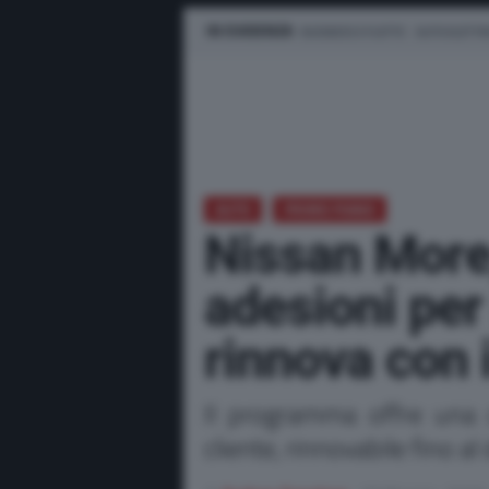
IN EVIDENZA
BUSINESS E FLOTTE
AUTO ELETTR
AUTO
PRIMO PIANO
Nissan More
adesioni per
rinnova con 
Il programma offre una co
cliente, rinnovabile fino a