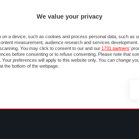
ULTIM'
We value your privacy
MULA 1
MOTOMONDIALE
NAUTICA
LISTINO
ANNUNCI
FOTO
SU STRADA
FOTO & VIDEO
MOTORSPORT
ECOLOGIA
SICUREZZA
TU
 on a device, such as cookies and process personal data, such as uni
nd content measurement, audience research and services development
e scanning. You may click to consent to our and our
1731 partners
’ pr
nces before consenting or to refuse consenting. Please note that so
g. Your preferences will apply to this website only. You can change y
at the bottom of the webpage.