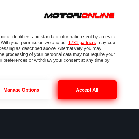
ORA
SEGUICI SU
VIDEO
TECH
GUIDE E UTILITÀ
NING
RENDERING
PNEUMATICI
TRAFFICO
que identifiers and standard information sent by a device
. With your permission we and our
1731 partners
may use
ocessing as described above. Alternatively you may
me processing of your personal data may not require your
our preferences or withdraw your consent at any time by
Manage Options
Accept All