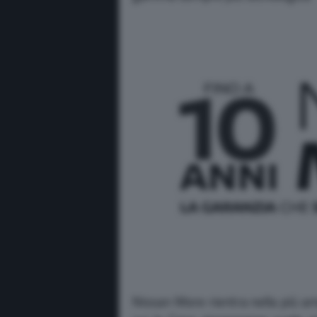
Nissan More rientra nella più am