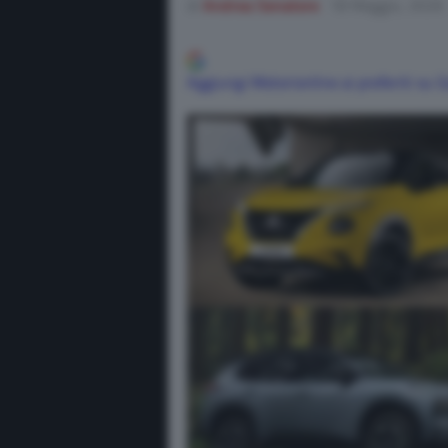
di
Andrea Senatore
18 Maggio, 2026
Aggiungi Motorionline ai preferiti su 