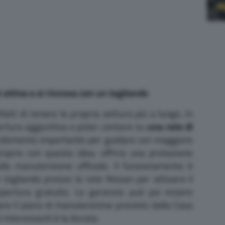
 attiva e si rinnova con un tagliando
tti di tenere la propria vettura più a lungo. In
rtura aggiuntiva e poter contare su
una rete di
elemento importante per guidare con maggiore
oprio con questa idea: offrire una protezione
alla manutenzione ufficiale. Il funzionamento è
tagliando presso la rete Nissan per attivare il
ertura gratuita. La garanzia può poi essere
are il piano di manutenzione previsto dalla Casa
 interessanti è la durata.