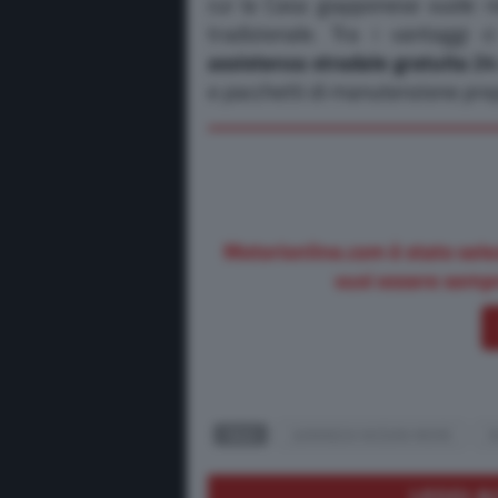
cui la Casa giapponese vuole re
tradizionale. Tra i vantaggi 
assistenza stradale gratuita 24
e pacchetti di manutenzione pre
Motorionline.com è stato sele
vuoi essere sempr
TAGS
GARANZIA NISSAN MORE
N
LEGGI A