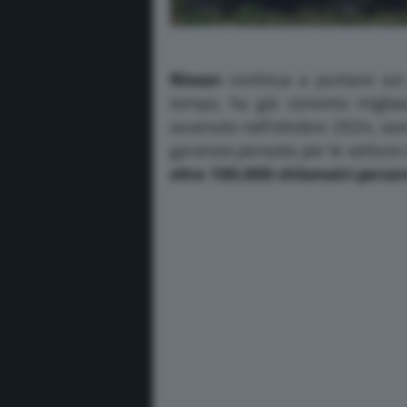
Nissan
continua a puntare sul
tempo, ha già convinto migliai
avvenuto nell’ottobre 2024, son
garanzia pensata per le vetture d
oltre 100.000 chilometri percors