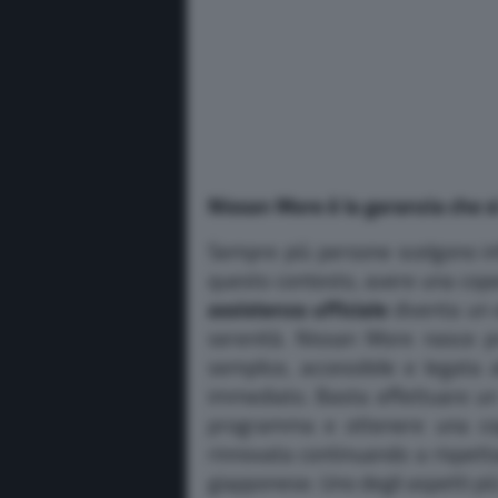
Nissan More è la garanzia che si
Sempre più persone scelgono infa
questo contesto, avere una cope
assistenza ufficiale
diventa un 
serenità. Nissan More nasce pr
semplice, accessibile e legata 
immediato. Basta effettuare un 
programma e ottenere una cop
rinnovata continuando a rispett
giapponese. Uno degli aspetti più