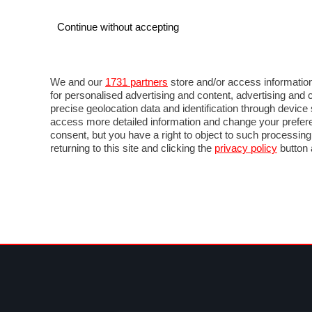
Continue without accepting
AUTO
MOTO
COMMERCIALI
FOR
NOTIZIE
ANTICIPAZIONI
SALONI
PROVE 
We and our
1731 partners
store and/or access information
for personalised advertising and content, advertising a
precise geolocation data and identification through devic
access more detailed information and change your prefere
consent, but you have a right to object to such processin
returning to this site and clicking the
privacy policy
button 