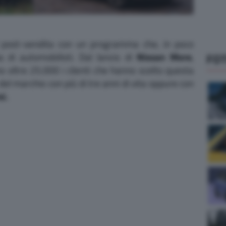
 post-vendita con un programma che, in poco
a di automobilisti. Dal lancio di
Nissan More
,
FO
o oltre 25.000 i clienti che hanno scelto questa
el marchio con più di tre anni di vita oppure con
i.