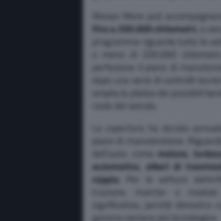
Nissan More può accompagnare 
fino a 200.000 chilometri,
a sec
programma riguarda tutte le vet
o meno di 200.000 chilometri
perfezione il piano di manuten
dopo una serie di controlli tecni
amplia la platea dei possibili be
reale del veicolo.
La copertura ha durata annuale
piano di manutenzione. Riguarda
dell’auto, come
motore, turbo
automatico, alberi di trasmiss
coppia.
Per le vetture elettrif
trazione, inverter e modulo 
significativo, perché dimostr
gamma sempre più tecnologica.