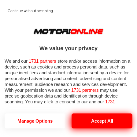
Continue without accepting
We value your privacy
We and our
1731 partners
store and/or access information on a
device, such as cookies and process personal data, such as
unique identifiers and standard information sent by a device for
personalised advertising and content, advertising and content
measurement, audience research and services development.
With your permission we and our
1731 partners
may use
precise geolocation data and identification through device
scanning. You may click to consent to our and our
1731
partners
’ processing as described above. Alternatively you may
access more detailed information and change your preferences
before consenting or to refuse consenting. Please note that
Manage Options
Accept All
some processing of your personal data may not require your
AUTO
MERCATO
consent, but you have a right to object to such processing. Your
Orsini (Confidustria) boccia il tutto
preferences will apply to this website only. You can change