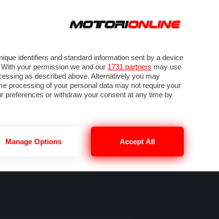
ORA
SEGUICI SU
VIDEO
TECH
GUIDE E UTILITÀ
NING
RENDERING
PNEUMATICI
TRAFFICO
que identifiers and standard information sent by a device
. With your permission we and our
1731 partners
may use
ocessing as described above. Alternatively you may
me processing of your personal data may not require your
our preferences or withdraw your consent at any time by
Manage Options
Accept All