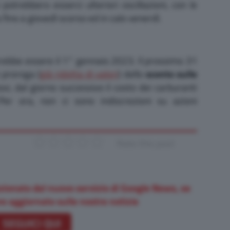
potrebbero esserci ulteriori oscillazioni, con le
a fino a giovedì scorso ed in calo venerdì.
otrebbe essere il 1° gennaio 2023. Il prossimo 31
e proroga (
già ridotta di valori
) dello
sconto sulle
vi, dal giorno successivo il costo dei carburanti
 Per ora, non ci sono indiscrezioni su azioni
Rate this post
zionato dal nuovo servizio di Google News, se
e aggiornato sulle nostre notizie
SEGUICI QUI