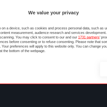
ULTIM'
We value your privacy
MULA 1
MOTOMONDIALE
NAUTICA
LISTINO
ANNUNCI
FOTO
SU STRADA
FOTO & VIDEO
MOTORSPORT
ECOLOGIA
SICUREZZA
TU
 on a device, such as cookies and process personal data, such as uni
nd content measurement, audience research and services development
e scanning. You may click to consent to our and our
1731 partners
’ pr
nces before consenting or to refuse consenting. Please note that so
g. Your preferences will apply to this website only. You can change y
at the bottom of the webpage.