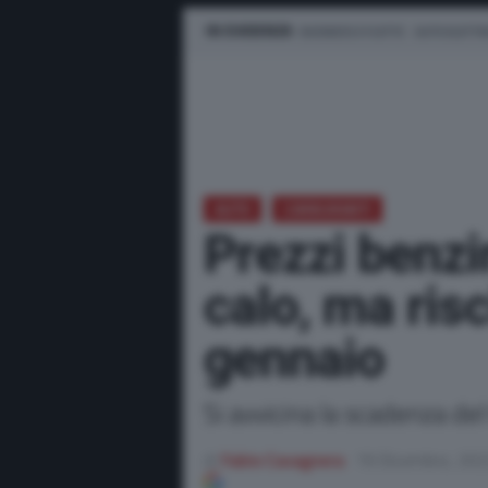
IN EVIDENZA
BUSINESS E FLOTTE
AUTO ELETTR
AUTO
CARBURANTI
Prezzi benzi
calo, ma ris
gennaio
Si avvicina la scadenza del 
di
Fabio Cavagnera
19 Dicembre, 20