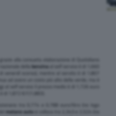
grazie alla consueta elaborazione di Quotidiano
 nazionale della
benzina
al self service è di 1,660
e di venerdì scorso), mentre al servito è di 1,807
nua ad avere un costo più alto della verde, ma è
ggi al self service il prezzo medio è di 1,726 euro
 è di 1,872 €/l (1,883).
izionano tra 0,774 e 0,788 euro/litro (no logo
del
metano auto
si colloca tra 2,343 e 2,524 (no