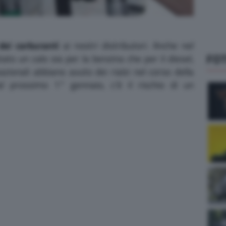
dei carburanti
ai nostri distributori. Anche nel
FO
tato un calo sia per la benzina che per il diesel,
zionali abbiano avuto dei rialzi nel corso della
al prossimo 1° gennaio, c’è il rischio di un