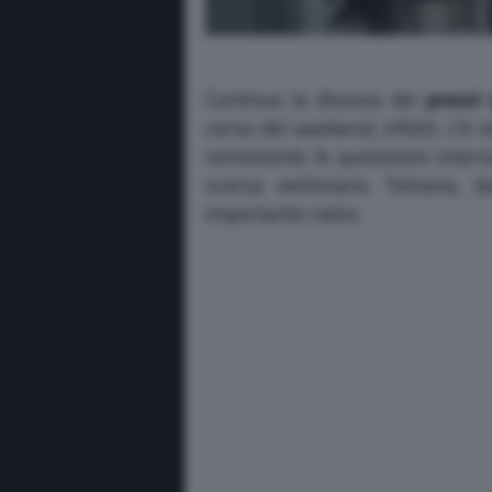
Continua la discesa dei
prezzi 
corso del weekend, infatti, c’è s
nonostante le quotazioni interna
scorsa settimana. Tuttavia, d
importante rialzo.