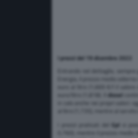
I prezzi del 19 dicembre 2022
Entrando nel dettaglio, sempre 
Energia, il prezzo medio odierno
euro al litro (1,669 €/l il valor
euro/litro (1,818). Il
diesel
conti
in calo anche nei propri valori: o
al litro (1,735), mentre al servito
I prezzi praticati del
Gpl
si pos
0,760), mentre il prezzo medio 