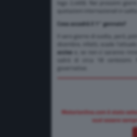
logo 2,469). Nei prossimi giorni 
quotazioni internazionali in salit
Cosa accadrà il 1° gennaio?
Il vero giorno di svolta, però, p
dicembre, infatti, scade l’attual
accise
e, se non ci saranno rinno
salirà di circa 18 centesimi.
governative.
Motorionline.com è stato sele
vuoi essere sempr