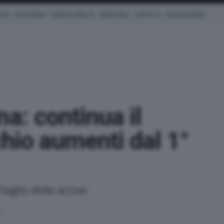
ICHE
AUTO IBRIDE
COM'È & COME VA
SMARTWALL
LIFESTYLE
CONCESSIONARI
na: continua il
chio aumenti dal 1°
taglio delle accise
22