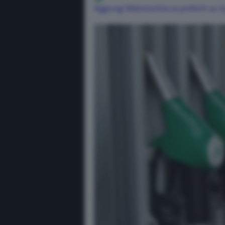
Aggiungi Motorionline ai preferiti su 