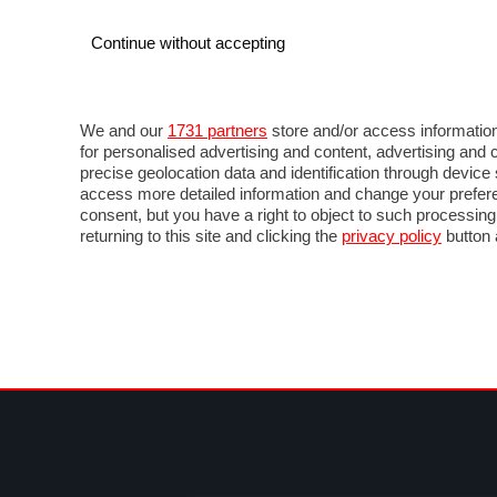
Continue without accepting
AUTO
MOTO
COMMERCIALI
FOR
NOTIZIE
ANTICIPAZIONI
SALONI
PROVE 
We and our
1731 partners
store and/or access information
for personalised advertising and content, advertising a
precise geolocation data and identification through devic
access more detailed information and change your prefere
consent, but you have a right to object to such processin
returning to this site and clicking the
privacy policy
button 