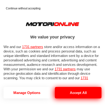
Continue without accepting
We value your privacy
We and our
1731 partners
store and/or access information on a
device, such as cookies and process personal data, such as
unique identifiers and standard information sent by a device for
personalised advertising and content, advertising and content
measurement, audience research and services development.
With your permission we and our
1731 partners
may use
precise geolocation data and identification through device
scanning. You may click to consent to our and our
1731
partners
’ processing as described above. Alternatively you may
access more detailed information and change your preferences
before consenting or to refuse consenting. Please note that
Manage Options
Accept All
some processing of your personal data may not require your
AUTO
PRIMO PIANO
consent, but you have a right to object to such processing. Your
Salone Auto Torino 2026, una
preferences will apply to this website only. You can change