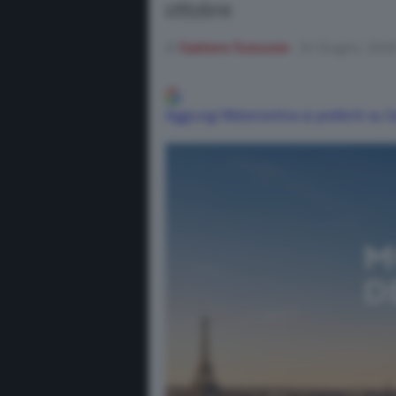
ottobre
di
Gaetano Scavuzzo
24 Giugno, 202
Aggiungi Motorionline ai preferiti su 