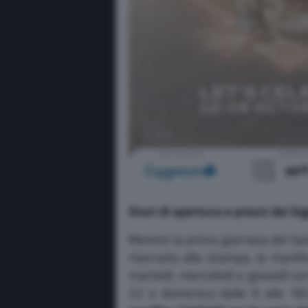
Orari di apertura e prezzi dei big
Mentre la prima giornata del Salo
riservata alla stampa, la manife
martedì, mercoledì e giovedì con
22 e domenica dalle 9 alle 18:3