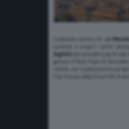
L’edizione numero 91 del
Mondia
avvicina e scopre i primi dettag
biglietti
per prendere parte alla 
p
resso il Paris Expo di Versaille
novità, con il palcoscenico parig
Fiat Grizzly, della Smart #2 di se