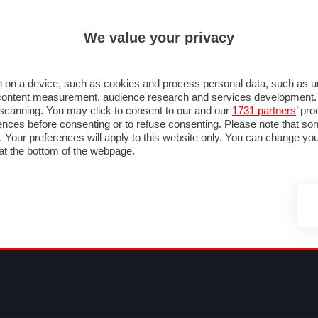
ULTIM'
We value your privacy
MULA 1
MOTOMONDIALE
NAUTICA
LISTINO
ANNUNCI
FOTO
SU STRADA
FOTO & VIDEO
MOTORSPORT
ECOLOGIA
SICUREZZA
TU
 on a device, such as cookies and process personal data, such as uni
nd content measurement, audience research and services development
e scanning. You may click to consent to our and our
1731 partners
’ pr
nces before consenting or to refuse consenting. Please note that so
g. Your preferences will apply to this website only. You can change y
at the bottom of the webpage.