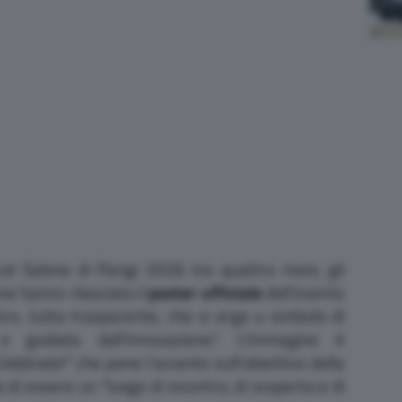
ol Salone di Parigi 2026 tra quattro mesi, gli
ne hanno rilasciato il
poster ufficiale
dell’evento
o, tutta trasparente, che si erge a simbolo di
 guidata dall’innovazione”. L’immagine è
Celebrate!
” che pone l’accento sull’obiettivo della
di essere un “luogo di incontro, di scoperta e di