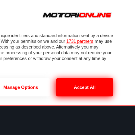
ORA
SEGUICI SU
VIDEO
TECH
GUIDE E UTILITÀ
NING
RENDERING
PNEUMATICI
TRAFFICO
que identifiers and standard information sent by a device
. With your permission we and our
1731 partners
may use
ocessing as described above. Alternatively you may
me processing of your personal data may not require your
our preferences or withdraw your consent at any time by
Manage Options
Accept All