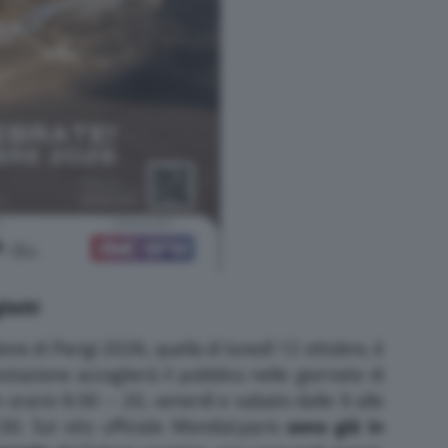
lietti
ne di Parigi 2026, quella di lunedì 12 ottobre, è
stazione accoglierà il pubblico nelle giornate di
 orario 9:30 – 20, venerdì e sabato dalle 9 alle
0. Sul sito ufficiale Mondial.paris
sono già in