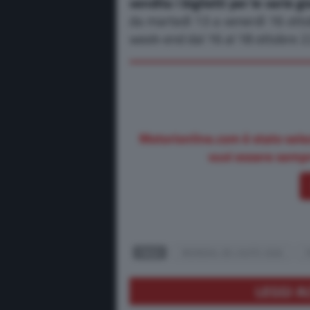
vendita i biglietti per le varie g
da martedì 13 a venerdì 16 otto
week-end dal 16 al 18 ottobre 22 
Motorionline.com è stato sele
vuoi essere sempr
TAGS
MONDIAL DE L'AUTO 2026
LEGGI A