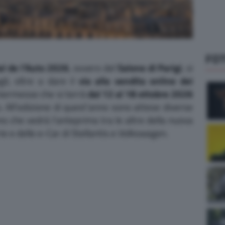
FO
l de l’Auto 2026
, ovvero del
Salone di Parigi
, si
li, oltre a dare il
via alla vendita online dei
kermesse che si terrà
dal 12 al 18 ottobre 2026
s. All’edizione di quest’anno sono attese diverse
ino che vedrà l’anteprima tra le altre della nuova
rie e delle e-Car di Stellantis e Volkswagen.