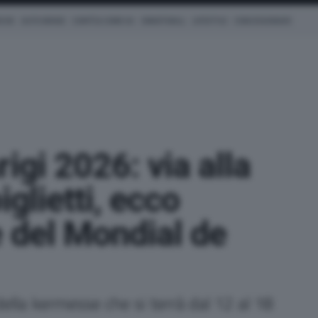
ICHE
AUTO IBRIDE
COM'È & COME VA
SMARTWALL
LIFESTYLE
CONCESSIONARI
igi 2026: via alla
iglietti, ecco
e del Mondial de
 della kermesse che si terrà dal 12 al 18