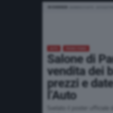
IN EVIDENZA
BUSINESS E FLOTTE
AUTO ELETTR
AUTO
PRIMO PIANO
Salone di Par
vendita dei b
prezzi e dat
l’Auto
Svelato il poster ufficiale