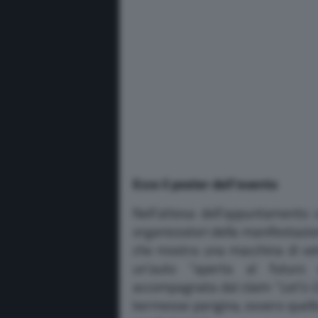
Ecco il poster dell’evento
Nell’attesa dell’appuntamento c
organizzatori della manifestazio
che mostra una macchina di vetr
un’auto “aperta al futuro e
accompagnata dal claim “
Let’s 
kermesse parigina, ovvero quello 