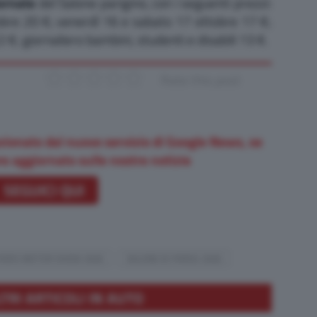
iornate
del Salone parigino, con i seguenti prezzi:
bre 20 €; venerdì 16 e sabato 17 ottobre 17 €;
€; giornaliero bambini, studenti e disabili 13 €.
Rate this post
zionato dal nuovo servizio di Google News, se
e aggiornato sulle nostre notizie
SEGUICI QUI
PARIS MOTOR SHOW 2026
SALONE DI PARIGI 2026
LTRI ARTICOLI IN AUTO