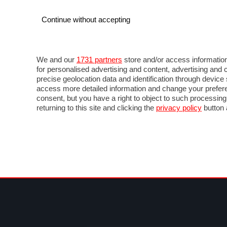
Continue without accepting
AUTO
MOTO
COMMERCIALI
FOR
NOTIZIE
ANTICIPAZIONI
SALONI
PROVE 
We and our
1731 partners
store and/or access information
for personalised advertising and content, advertising a
precise geolocation data and identification through devic
access more detailed information and change your prefere
consent, but you have a right to object to such processin
returning to this site and clicking the
privacy policy
button 