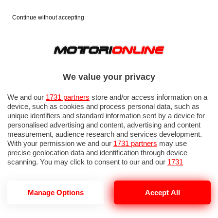
Continue without accepting
We value your privacy
We and our
1731 partners
store and/or access information on a
device, such as cookies and process personal data, such as
unique identifiers and standard information sent by a device for
personalised advertising and content, advertising and content
measurement, audience research and services development.
With your permission we and our
1731 partners
may use
precise geolocation data and identification through device
scanning. You may click to consent to our and our
1731
partners
’ processing as described above. Alternatively you may
access more detailed information and change your preferences
before consenting or to refuse consenting. Please note that
Manage Options
Accept All
some processing of your personal data may not require your
AUTO
MOTORSPORT
consent, but you have a right to object to such processing. Your
Sparco apre il nuovo Factory Outlet a
preferences will apply to this website only. You can change