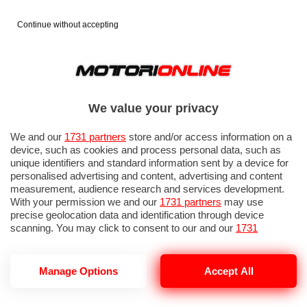
Continue without accepting
We value your privacy
We and our
1731 partners
store and/or access information on a
device, such as cookies and process personal data, such as
unique identifiers and standard information sent by a device for
personalised advertising and content, advertising and content
measurement, audience research and services development.
With your permission we and our
1731 partners
may use
precise geolocation data and identification through device
scanning. You may click to consent to our and our
1731
partners
’ processing as described above. Alternatively you may
access more detailed information and change your preferences
before consenting or to refuse consenting. Please note that
Manage Options
Accept All
some processing of your personal data may not require your
AUTO
PRIMO PIANO
consent, but you have a right to object to such processing. Your
Toyota Hilux GR Sport debutta in
preferences will apply to this website only. You can change