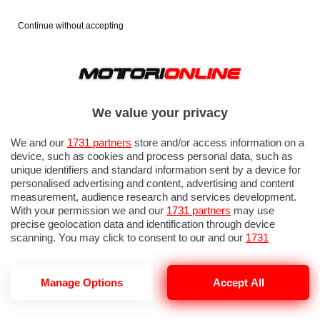
Continue without accepting
We value your privacy
We and our
1731 partners
store and/or access information on a
device, such as cookies and process personal data, such as
unique identifiers and standard information sent by a device for
personalised advertising and content, advertising and content
measurement, audience research and services development.
With your permission we and our
1731 partners
may use
precise geolocation data and identification through device
scanning. You may click to consent to our and our
1731
partners
’ processing as described above. Alternatively you may
access more detailed information and change your preferences
before consenting or to refuse consenting. Please note that
Manage Options
Accept All
some processing of your personal data may not require your
AUTO
MERCEDES-AMG
consent, but you have a right to object to such processing. Your
Mercedes-AMG GT 2024: nuovo
preferences will apply to this website only. You can change