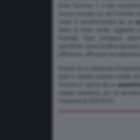
Gran Turismo 7, il suo concentr
nuova concept car del Fulmine, 
reale, è caratterizzata da un
a
fatto di linee nette, taglienti 
frontale Opel Compass ulteri
specifiche come tendine davanti a
efficienza, diffusore aerodinamic
Dotata di un abitacolo d’imposta
Opel e adotta volante sottile e
Turismo è spinta da un
powertra
coppia massima, per un acceler
massima di 320 km/h.