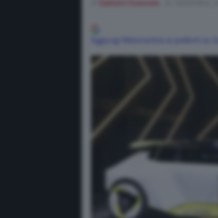
di
Gaetano Scavuzzo
24 Settembre, 
Aggiungi Motorionline ai preferiti su 