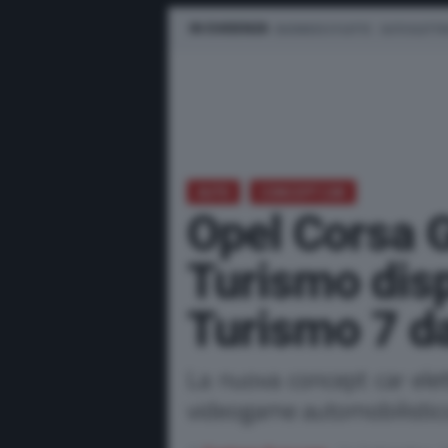
IN EVIDENZA
BUSINESS E FLOTTE
AUTO ELETTR
AUTO
CONCEPT CAR
Opel Corsa 
Turismo disp
Turismo 7 d
La nuova concept car ele
videogame automobilistic