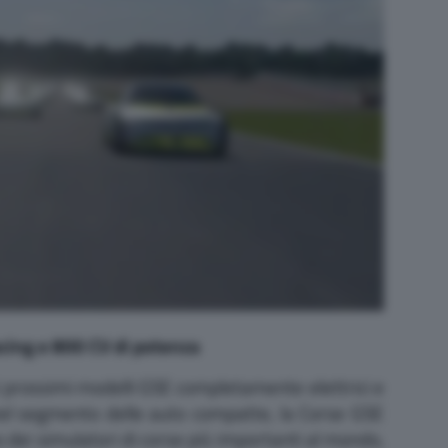
cing e 800 CV di potenza
i prossimi modelli GSE completamente elettrici e
nel segmento delle auto compatte, la Corse GSE
 dei simulatori di corse più importanti al mondo,