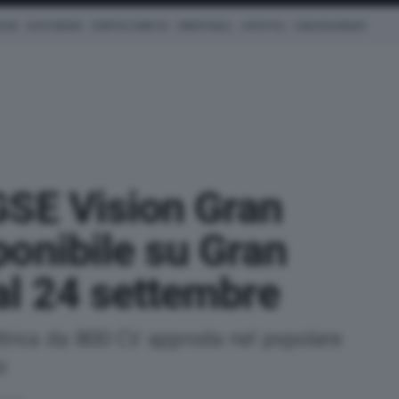
ICHE
AUTO IBRIDE
COM'È & COME VA
SMARTWALL
LIFESTYLE
CONCESSIONARI
GSE Vision Gran
onibile su Gran
al 24 settembre
ttrica da 800 CV approda nel popolare
o