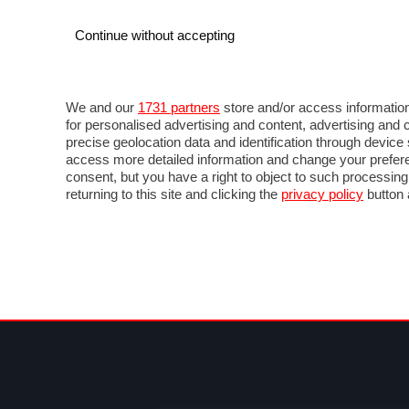
Continue without accepting
AUTO
MOTO
COMMERCIALI
FOR
NOTIZIE
ANTICIPAZIONI
SALONI
PROVE 
We and our
1731 partners
store and/or access information
for personalised advertising and content, advertising a
precise geolocation data and identification through devic
access more detailed information and change your prefere
consent, but you have a right to object to such processin
returning to this site and clicking the
privacy policy
button 