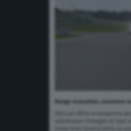
Design muscoloso, vocazione ra
Oltra ad offrire un’anteprima de
sottolineare l’impegno di Opel 
Vision Gran Turismo porta su uno