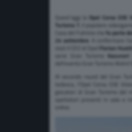
Quest’oggi la
Opel Corsa GSE 
Turismo 7
, il popolare videogam
Casa del Fulmine che
fa parte d
24 settembre
. A confermare l’
stati il CEO di Opel
Florian Huett
serie Gran Turismo
Kazunori
dell’evento Gran Turismo Wolrd Se
Al secondo round del Gran Turi
tedesca, l’Opel Corsa GSE Visi
giocatori di Gran Turismo del m
spettatori presenti in sala e m
online.