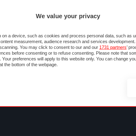
ULTIM'
We value your privacy
MULA 1
MOTOMONDIALE
NAUTICA
LISTINO
ANNUNCI
FOTO
SU STRADA
FOTO & VIDEO
MOTORSPORT
ECOLOGIA
SICUREZZA
TU
 on a device, such as cookies and process personal data, such as uni
nd content measurement, audience research and services development
e scanning. You may click to consent to our and our
1731 partners
’ pr
nces before consenting or to refuse consenting. Please note that so
g. Your preferences will apply to this website only. You can change y
at the bottom of the webpage.