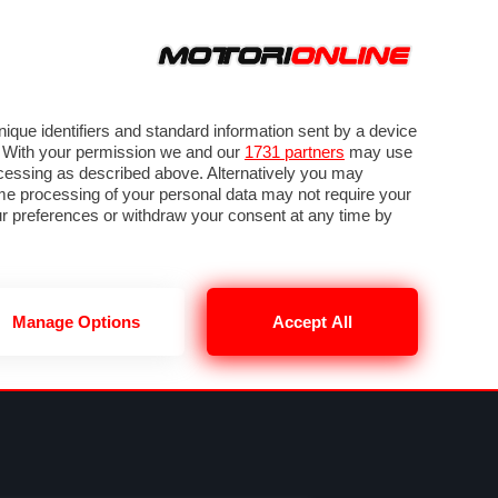
ORA
SEGUICI SU
VIDEO
TECH
GUIDE E UTILITÀ
NING
RENDERING
PNEUMATICI
TRAFFICO
que identifiers and standard information sent by a device
. With your permission we and our
1731 partners
may use
ocessing as described above. Alternatively you may
me processing of your personal data may not require your
our preferences or withdraw your consent at any time by
Manage Options
Accept All