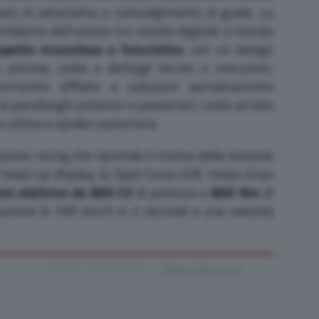
ato di adrenalina e coinvolgimento di guida. La
emblema dell’unione tra mondo digitale e mondo
spetto muscoloso e futuristico
, con un design
e precise, unite a dettagli tecnici e meccanici,
ormente affilato e soluzioni aerodinamiche
i parafanghi anteriori e posteriori, ruote ad alta
o attivo e spoiler posteriore.
zione racing che riprende il motivo della bussola
d head-up display, la Opel Corsa GSE Vision Gran
in elettrico da 800 CV
di potenza e
800 Nm
di
azione 0-100 km/h in 2 secondi e una velocità
Rate this post