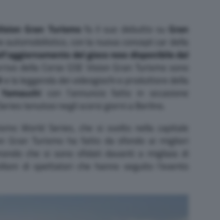
Vision Gran Turismo
fa il suo debutto su
Gran
e automobilistico, con la nuova concept car della
ell’aggiornamento del gioco reso disponibile dal
arrivo della Corse GSE Vision Gran Turismo sono
l
e la leggenda dei videogiochi e produttore della
 Yamauchi
con l’annuncio fatto in occasione
ries tenutosi negli scorsi giorni a Berlino.
smo World Series, che si svolto nella capitale
on Gran Turismo ha fatto da sfondo ai migliori
ondo che si sono sfidati davanti a migliaia di
ilioni di spettatori che hanno seguito l’evento