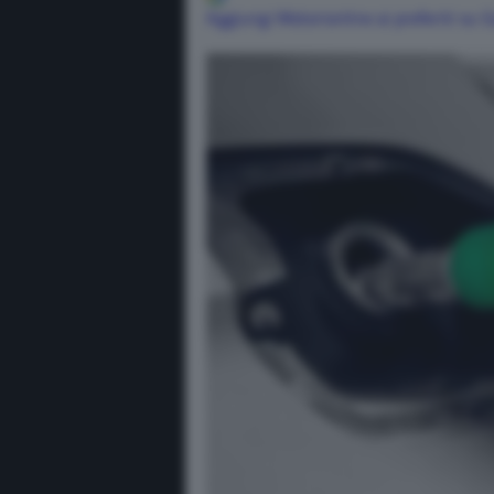
Aggiungi Motorionline ai preferiti su 