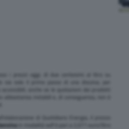
so i prezzi oggi, di due centesimi al litro su
o sia solo il primo passo di una discesa, per
 accessibili, anche se le quotazioni dei prodotti
no abbastanza instabili e, di conseguenza, non è
d.
ll’elaborazione di Quotidiano Energia, il prezzo
benzina
in modalità self è pari a 2,071 euro/litro