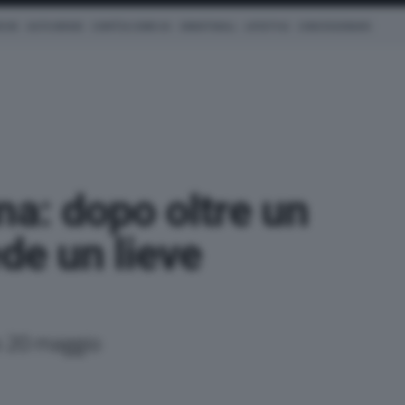
ICHE
AUTO IBRIDE
COM'È & COME VA
SMARTWALL
LIFESTYLE
CONCESSIONARI
na: dopo oltre un
ede un lieve
o 20 maggio