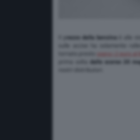
Il p
rezzo della benzina
è alle st
sulle accise ha solamente ralle
tornato presto
sopra i 2 euro al l
prima volta
dallo scorso 20 m
nostri distributori.