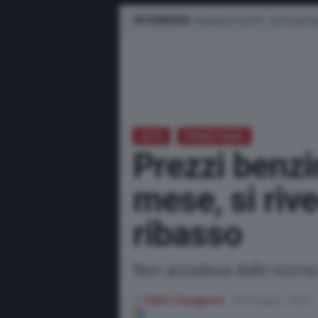
IN EVIDENZA
BUSINESS E FLOTTE
AUTO ELETTR
AUTO
PRIMO PIANO
Prezzi benzi
mese, si riv
ribasso
Non accadeva dallo scors
di
Fabio Cavagnera
30 Giugno, 2022