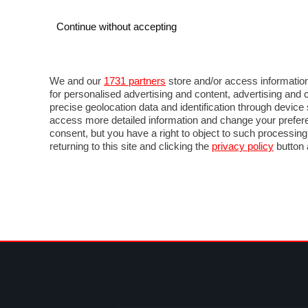
Continue without accepting
AUTO
MOTO
COMMERCIALI
FOR
NOTIZIE
ANTICIPAZIONI
SALONI
PROVE 
We and our
1731 partners
store and/or access information
for personalised advertising and content, advertising a
precise geolocation data and identification through devic
access more detailed information and change your prefere
consent, but you have a right to object to such processin
returning to this site and clicking the
privacy policy
button 