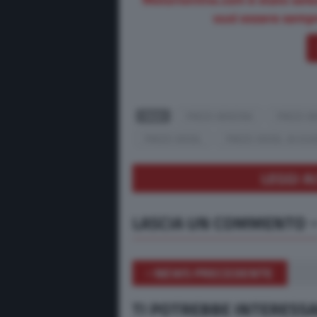
vuoi essere sempr
TAGS
PREZZI BENZINA
PREZZI B
PREZZI DIESEL
PREZZI DIESEL 30 GIU
LEGGI A
LASCIA UN COMMENTO
NEWS PRECEDENTE
TI POTREBBE INTERESS