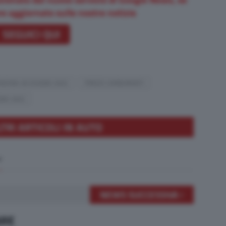
e aggiornato sulle nostre notizie
SEGUICI QUI
ENZINA 30 GIUGNO 2022
PREZZI CARBURANTI
GNO 2022
LTRI ARTICOLI IN AUTO
NEWS SUCCESSIVA
ARE