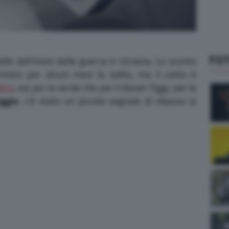
FO
elle dall’inizio della guerra in Ucraina. Lo sconto
ntato per alcuni mesi la salita, ma il costo è
itro
, sia per la verde che per il diesel. Oggi, per la
aggio
, c’è stato un piccolo segnale di ribasso ai