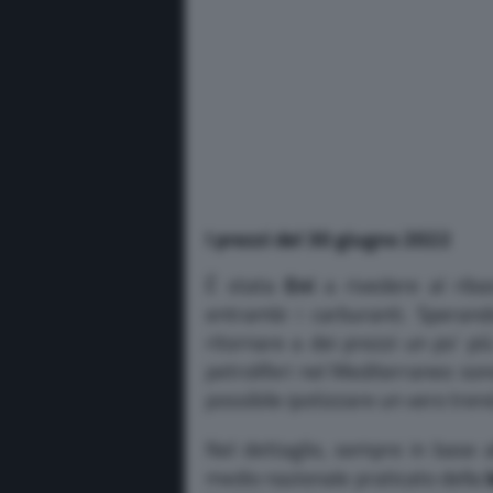
I prezzi del 30 giugno 2022
È stata
Eni
a rivedere al ribas
entrambi i carburanti. Sperand
ritornare a dei prezzi un po’ più
petroliferi nel Mediterraneo so
possibile ipotizzare un vero tren
Nel dettaglio, sempre in base a
medio nazionale praticato della