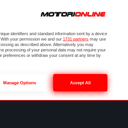
ORA
SEGUICI SU
VIDEO
TECH
GUIDE E UTILITÀ
NING
RENDERING
PNEUMATICI
TRAFFICO
que identifiers and standard information sent by a device
. With your permission we and our
1731 partners
may use
ocessing as described above. Alternatively you may
me processing of your personal data may not require your
our preferences or withdraw your consent at any time by
Manage Options
Accept All