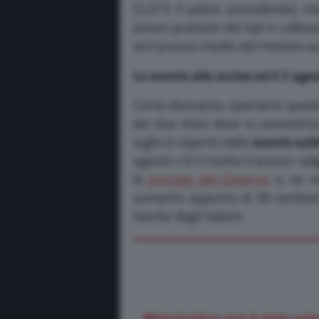
(2,073 il valore precedente), m
prezzi praticati del Gpl si collo
ed il prezzo medio del metano au
Lo sconto alle accise ed il 2 ago
Come dicevamo, speriamo questo si
dei due mesi dove si concentrer
luglio è coperto dallo
sconto sull
agosto c’è il rischio il prezzo s
la
proroga del Governo
e, se no
aumento appunto di 30 centesimi
tasche degli italiani.
Motorionline.com è stato sele