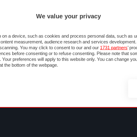
ULTIM'
We value your privacy
MULA 1
MOTOMONDIALE
NAUTICA
LISTINO
ANNUNCI
FOTO
SU STRADA
FOTO & VIDEO
MOTORSPORT
ECOLOGIA
SICUREZZA
TU
 on a device, such as cookies and process personal data, such as uni
nd content measurement, audience research and services development
e scanning. You may click to consent to our and our
1731 partners
’ pr
nces before consenting or to refuse consenting. Please note that so
g. Your preferences will apply to this website only. You can change y
at the bottom of the webpage.