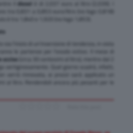
entre il
diesel
è di 2,037 euro al litro (2,039). I
cano tra 0,831 a 0,853 euro/litro (no logo 0,818)
to è tra 1,840 e 1,920 (no logo 1,853).
sto
a l’inizio di un’inversione di tendenza, in vista
anno le partenze per l’esodo estivo. Il mese di
e accise
(circa 30 centesimi al litro), mentre dal 2
alga vertiginosamente. Quel giorno scadrà, infatti,
n verrà rinnovata, ai prezzi sarà applicato un
 al litro. Rendendoli ancora più pesanti per le
Rate this post
zionato dal nuovo servizio di Google News, se